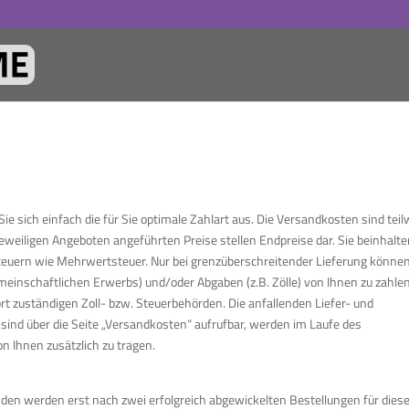
e sich einfach die für Sie optimale Zahlart aus. Die Versandkosten sind teil
eweiligen Angeboten angeführten Preise stellen Endpreise dar. Sie beinhalten
 Steuern wie Mehrwertsteuer. Nur bei grenzüberschreitender Lieferung könne
gemeinschaftlichen Erwerbs) und/oder Abgaben (z.B. Zölle) von Ihnen zu zahle
ort zuständigen Zoll- bzw. Steuerbehörden. Die anfallenden Liefer- und
 sind über die Seite „Versandkosten“ aufrufbar, werden im Laufe des
 Ihnen zusätzlich zu tragen.
nden werden erst nach zwei erfolgreich abgewickelten Bestellungen für dies