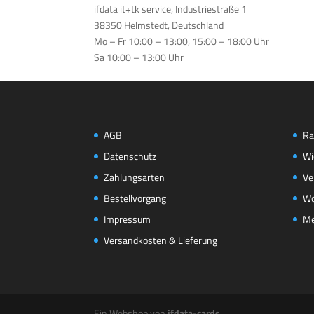
ifdata it+tk service, Industriestraße 1
38350 Helmstedt, Deutschland
Mo – Fr 10:00 – 13:00, 15:00 – 18:00 Uhr
Sa 10:00 – 13:00 Uhr
AGB
Ra
Datenschutz
Wi
Zahlungsarten
Ve
Bestellvorgang
Wo
Impressum
Me
Versandkosten & Lieferung
Ein Webshop von
ifdata-cards