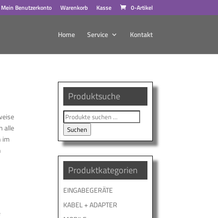
Mein Benutzerkonto
Warenkorb
Kasse
0-Artikel
Home
Service
Kontakt
Produktsuche
Suche
weise
nach:
 alle
Suchen
n im
n
Produktkategorien
EINGABEGERÄTE
KABEL + ADAPTER
e