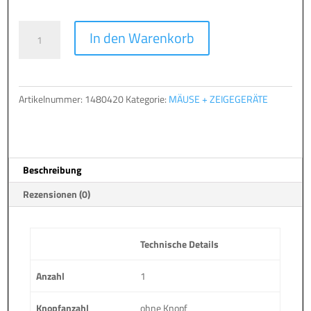
Aktiver
A
In den Warenkorb
Eingabe-
l
Stift
t
für
e
PAD
r
Artikelnummer:
1480420
Kategorie:
MÄUSE + ZEIGEGERÄTE
1007
n
Menge
a
t
i
Beschreibung
v
e
Rezensionen (0)
:
Technische Details
Anzahl
1
Knopfanzahl
ohne Knopf