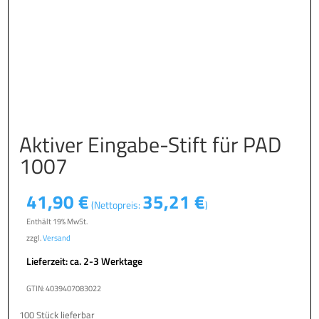
Aktiver Eingabe-Stift für PAD
1007
41,90
€
35,21
€
(Nettopreis:
)
Enthält 19% MwSt.
zzgl.
Versand
Lieferzeit: ca. 2-3 Werktage
GTIN: 4039407083022
100 Stück lieferbar