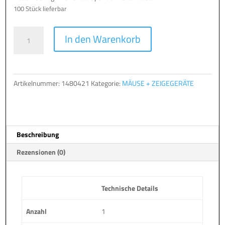
100 Stück lieferbar
Aktiver
A
In den Warenkorb
Eingabe-
l
Stift
t
für
e
PAD
r
Artikelnummer:
1480421
Kategorie:
MÄUSE + ZEIGEGERÄTE
1201
n
Menge
a
t
i
Beschreibung
v
e
Rezensionen (0)
:
Technische Details
Anzahl
1