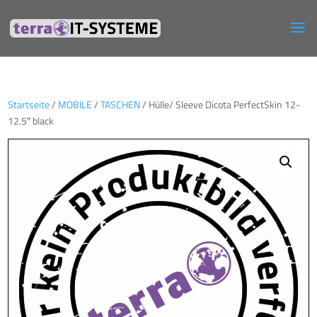
Startseite
/
MOBILE
/
TASCHEN
/ Hülle/ Sleeve Dicota PerfectSkin 12-
12.5″ black