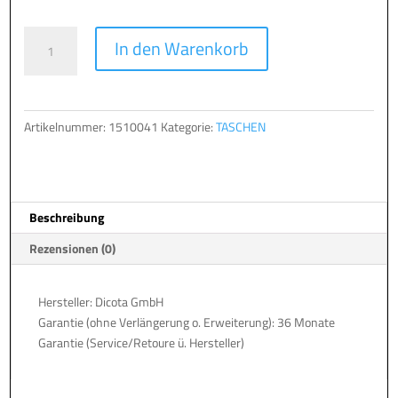
Hülle/
A
In den Warenkorb
Sleeve
l
Dicota
t
PerfectSkin
e
12-
r
Artikelnummer:
1510041
Kategorie:
TASCHEN
12.5"
n
black
a
Menge
t
i
Beschreibung
v
e
Rezensionen (0)
:
Hersteller: Dicota GmbH
Garantie (ohne Verlängerung o. Erweiterung): 36 Monate
Garantie (Service/Retoure ü. Hersteller)