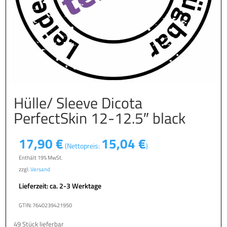
Hülle/ Sleeve Dicota
PerfectSkin 12-12.5″ black
17,90
€
15,04
€
(Nettopreis:
)
Enthält 19% MwSt.
zzgl.
Versand
Lieferzeit: ca. 2-3 Werktage
GTIN: 7640239421950
49 Stück lieferbar