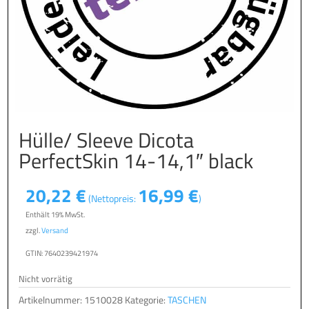
Hülle/ Sleeve Dicota
PerfectSkin 14-14,1″ black
20,22
€
16,99
€
(Nettopreis:
)
Enthält 19% MwSt.
zzgl.
Versand
GTIN: 7640239421974
Nicht vorrätig
Artikelnummer:
1510028
Kategorie:
TASCHEN