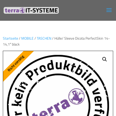
Startseite
/
MOBILE
/
TASCHEN
/ Hülle/ Sleeve Dicota PerfectSkin 14-
14,1″ black