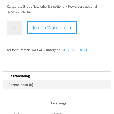
Kaltgeräte 3-pol. Netzkabel DE optional / Powercord optional
82 Stück lieferbar
NB
A
In den Warenkorb
AC
l
ADAPTER
t
FOR
e
TERRA
r
Artikelnummer:
1480407
Kategorie:
NETZTEIL + AKKU
MOBILE
n
GAMER
a
ELITE
t
3
i
Beschreibung
,180W
v
Menge
e
Rezensionen (0)
:
Leistungen