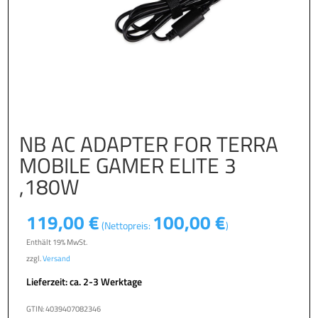
NB AC ADAPTER FOR TERRA
MOBILE GAMER ELITE 3
,180W
119,00
€
100,00
€
(Nettopreis:
)
Enthält 19% MwSt.
zzgl.
Versand
Lieferzeit: ca. 2-3 Werktage
GTIN: 4039407082346