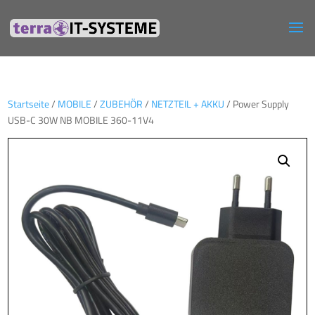
Startseite
/
MOBILE
/
ZUBEHÖR
/
NETZTEIL + AKKU
/ Power Supply
USB-C 30W NB MOBILE 360-11V4