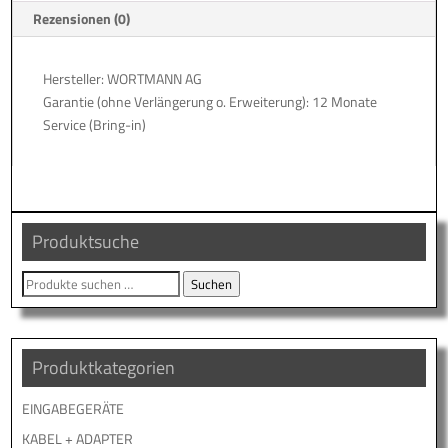
e
Rezensionen (0)
:
Hersteller: WORTMANN AG
Garantie (ohne Verlängerung o. Erweiterung): 12 Monate
Service (Bring-in)
Produktsuche
Suche
Suchen
nach:
Produktkategorien
EINGABEGERÄTE
KABEL + ADAPTER