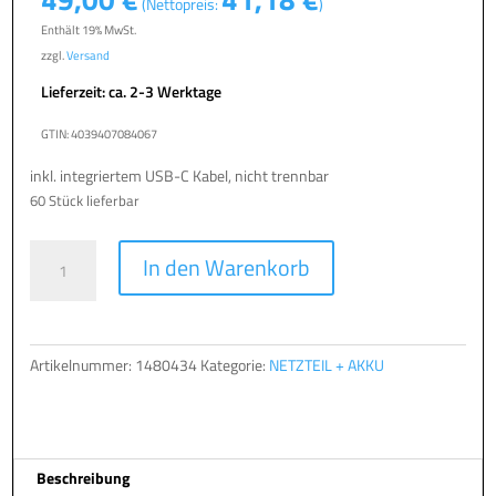
(Nettopreis:
)
Enthält 19% MwSt.
zzgl.
Versand
Lieferzeit: ca. 2-3 Werktage
GTIN: 4039407084067
inkl. integriertem USB-C Kabel, nicht trennbar
60 Stück lieferbar
Power
A
In den Warenkorb
Supply
l
USB-
t
C
e
30W
r
Artikelnummer:
1480434
Kategorie:
NETZTEIL + AKKU
NB
n
MOBILE
a
360-
t
11V4
i
Beschreibung
Menge
v