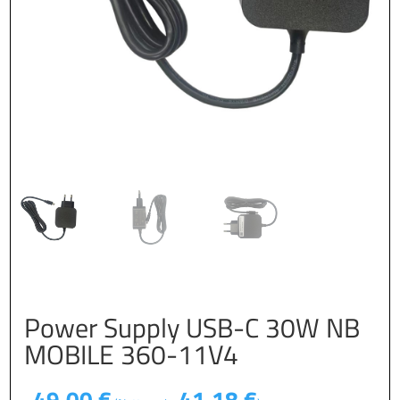
Power Supply USB-C 30W NB
MOBILE 360-11V4
49,00
€
41,18
€