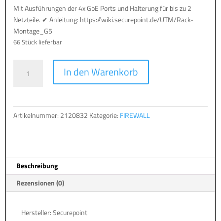
Mit Ausführungen der 4x GbE Ports und Halterung für bis zu 2
Netzteile. ✔ Anleitung: https://wiki.securepoint.de/UTM/Rack-
Montage_G5
66 Stück lieferbar
Securepoint
A
In den Warenkorb
19"
l
Rackmount-
t
Kit
e
Premium
r
Artikelnummer:
2120832
Kategorie:
FIREWALL
(Black
n
Dwarf
a
G3/SB/PRO
t
G5,
i
Beschreibung
RC100
v
G3/G5,
e
Rezensionen (0)
RC200
:
G3)
Menge
Hersteller: Securepoint