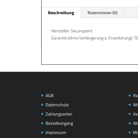
Beschreibung
Rezensionen (0)
Hersteller: Securepoint
Garantie (ohne Verlängerung o. Erweiterung): T
AGB
Ra
Datenschutz
Wi
Zahlungsarten
Ve
Bestellvorgang
Wo
Impressum
Me