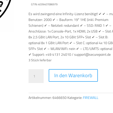
GTIN: 4039407086979
Es wird zwingend eine Infinity-Lizenz benötigt! ✔ ✔ – m
Benutzer: 2000 ✔ – Bauform: 19″ 1HE (inkl. Premium
Schienen) ✔ – Netzteil: redundant ✔ – SSD: RAID 1 ✔ –
Anschlüsse: 1x Console-Port, 1x HDMI, 2x USB ✔ – Slot A
8x 2,5 GBit LAN Port, 2x 10 GBit SFP+ Slot ✔ – Slot B:
optional 8x 1 GBit LAN Port ✔ – Slot C: optional 4x 10 GB
SFP+ Slot ✔ – WLAN/WiFi: nein ✔ – LTE/UMTS: optional
✔ Support: +49 4131 24010 / support@securepoint.de
3 Stück lieferbar
SECUREPOINT
A
In den Warenkorb
FIREWALL
l
RC2000R
t
G6
e
Menge
r
Artikelnummer:
6466650
Kategorie:
FIREWALL
n
a
t