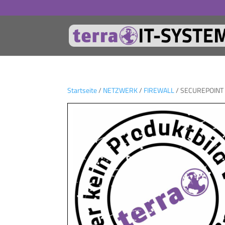
Startseite
/
NETZWERK
/
FIREWALL
/ SECUREPOINT