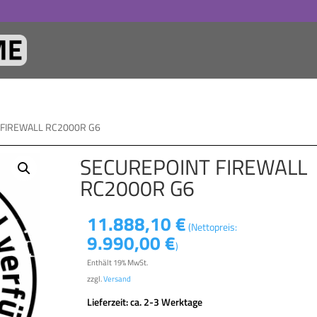
 FIREWALL RC2000R G6
SECUREPOINT FIREWALL
RC2000R G6
11.888,10
€
(Nettopreis:
9.990,00
€
)
Enthält 19% MwSt.
zzgl.
Versand
Lieferzeit: ca. 2-3 Werktage