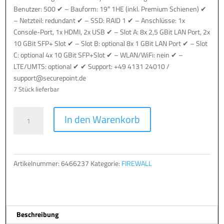
Benutzer: 500 ✔ – Bauform: 19″ 1HE (inkl. Premium Schienen) ✔
– Netzteil: redundant ✔ – SSD: RAID 1 ✔ – Anschlüsse: 1x
Console-Port, 1x HDMI, 2x USB ✔ – Slot A: 8x 2,5 GBit LAN Port, 2x
10 GBit SFP+ Slot ✔ – Slot B: optional 8x 1 GBit LAN Port ✔ – Slot
C: optional 4x 10 GBit SFP+Slot ✔ – WLAN/WiFi: nein ✔ –
LTE/UMTS: optional ✔ ✔ Support: +49 4131 24010 /
support@securepoint.de
7 Stück lieferbar
SECUREPOINT
A
In den Warenkorb
FIREWALL
l
RC400R
t
G6
e
Menge
r
Artikelnummer:
6466237
Kategorie:
FIREWALL
n
a
t
i
Beschreibung
v