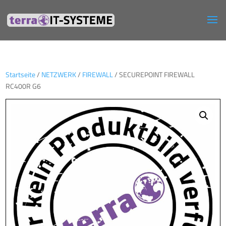
Startseite
/
NETZWERK
/
FIREWALL
/ SECUREPOINT FIREWALL
RC400R G6