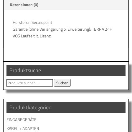
e
Rezensionen (0)
:
Hersteller: Securepoint
Garantie (ohne Verlängerung o. Erweiterung): TERRA 24H
VOS Laufzeit lt. Lizenz
Produktsuche
Suche
Suchen
nach:
Produktkategorien
EINGABEGERÄTE
KABEL + ADAPTER