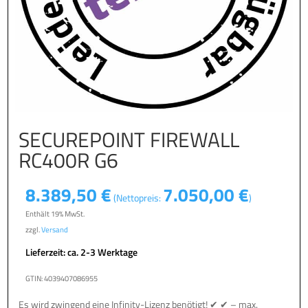
SECUREPOINT FIREWALL
RC400R G6
8.389,50
€
7.050,00
€
(Nettopreis:
)
Enthält 19% MwSt.
zzgl.
Versand
Lieferzeit: ca. 2-3 Werktage
GTIN: 4039407086955
Es wird zwingend eine Infinity-Lizenz benötigt! ✔ ✔ – max.