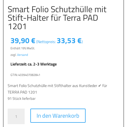
Smart Folio Schutzhülle mit
Stift-Halter für Terra PAD
1201
39,90
€
33,53
€
(Nettopreis:
)
Enthält 19% MwSt.
zzgl.
Versand
Lieferzeit: ca. 2-3 Werktage
GTIN: 4039407082841
Smart Folio Schutzhülle mit Stifthalter aus Kunstleder ✔ für
TERRA PAD 1201
91 Stück lieferbar
Smart
A
In den Warenkorb
Folio
l
Schutzhülle
t