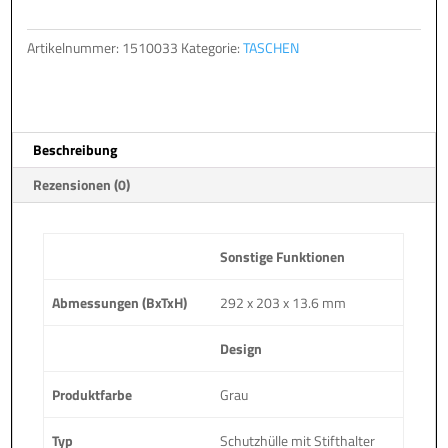
mit
e
Stift-
r
Artikelnummer:
1510033
Kategorie:
TASCHEN
Halter
n
für
a
Terra
t
PAD
i
Beschreibung
1201
v
Menge
e
Rezensionen (0)
:
Sonstige Funktionen
Abmessungen (BxTxH)
292 x 203 x 13.6 mm
Design
Produktfarbe
Grau
Typ
Schutzhülle mit Stifthalter