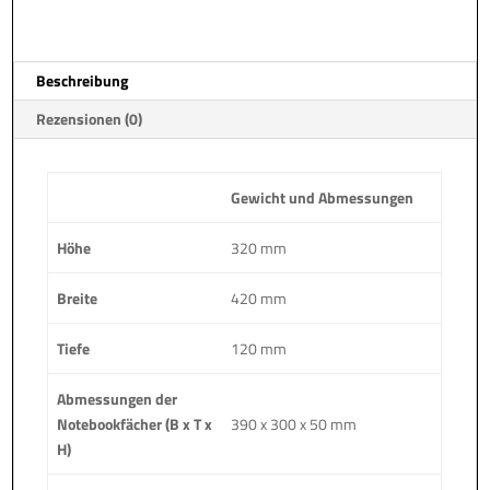
16"
a
Menge
t
i
Beschreibung
v
e
Rezensionen (0)
:
Gewicht und Abmessungen
Höhe
320 mm
Breite
420 mm
Tiefe
120 mm
Abmessungen der
Notebookfächer (B x T x
390 x 300 x 50 mm
H)