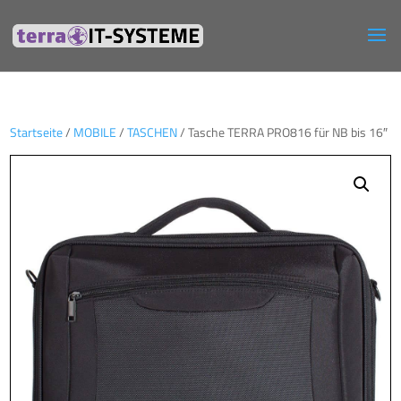
Startseite
/
MOBILE
/
TASCHEN
/ Tasche TERRA PRO816 für NB bis 16″