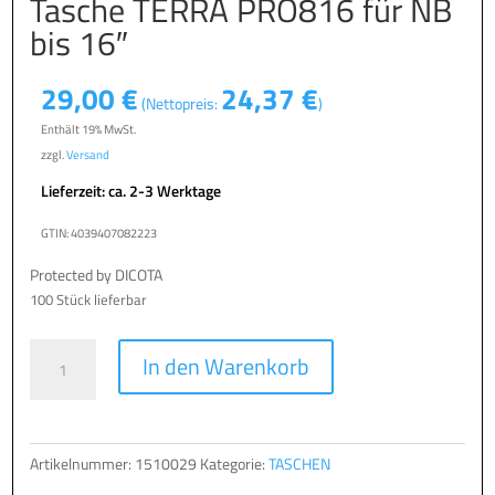
Tasche TERRA PRO816 für NB
bis 16″
29,00
€
24,37
€
(Nettopreis:
)
Enthält 19% MwSt.
zzgl.
Versand
Lieferzeit: ca. 2-3 Werktage
GTIN: 4039407082223
Protected by DICOTA
100 Stück lieferbar
Tasche
A
In den Warenkorb
TERRA
l
PRO816
t
für
e
NB
r
Artikelnummer:
1510029
Kategorie:
TASCHEN
bis
n