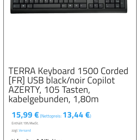
TERRA Keyboard 1500 Corded
[FR] USB black/noir Copilot
AZERTY, 105 Tasten,
kabelgebunden, 1,80m
15,99
€
13,44
€
(Nettopreis:
)
Enthält 19% MwSt.
zzgl.
Versand