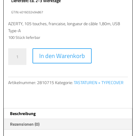
Lieferzeit: ca. 2-3 Werktage
GTIN: 4016032494867
AZERTY, 105 touches, francaise, longueur de câble 1,80m, USB
Type-A
100 Stück lieferbar
TERRA
A
In den Warenkorb
Keyboard
l
1500
t
Corded
e
[FR]
r
Artikelnummer:
2810715
Kategorie:
TASTATUREN + TYPECOVER
USB
n
black/noir
a
Copilot
t
AZERTY,
i
Beschreibung
105
v
Tasten,
e
Rezensionen (0)
kabelgebunden,
:
1,80m