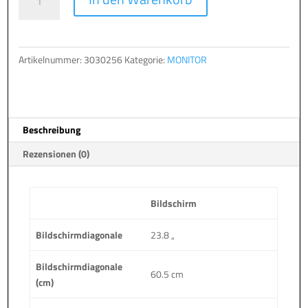
LCD/LED
l
2427W
t
V3
e
IPS
r
Artikelnummer:
3030256
Kategorie:
MONITOR
black
n
HDMI/DP/USB-
a
C
t
Menge
i
Beschreibung
v
e
Rezensionen (0)
:
Bildschirm
Bildschirmdiagonale
23.8 „
Bildschirmdiagonale
60.5 cm
(cm)