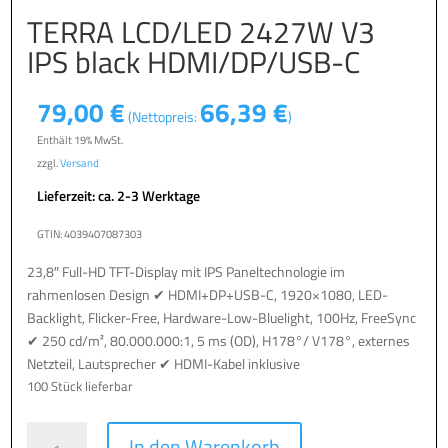
TERRA LCD/LED 2427W V3
IPS black HDMI/DP/USB-C
79,00
€
66,39
€
(Nettopreis:
)
Enthält 19% MwSt.
zzgl.
Versand
Lieferzeit: ca. 2-3 Werktage
GTIN: 4039407087303
23,8″ Full-HD TFT-Display mit IPS Paneltechnologie im
rahmenlosen Design ✔ HDMI+DP+USB-C, 1920×1080, LED-
Backlight, Flicker-Free, Hardware-Low-Bluelight, 100Hz, FreeSync
✔ 250 cd/m², 80.000.000:1, 5 ms (OD), H178°/ V178°, externes
Netzteil, Lautsprecher ✔ HDMI-Kabel inklusive
100 Stück lieferbar
TERRA
A
In den Warenkorb