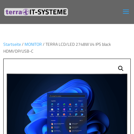
Startseite
/
MONITOR
/ TERRA LCD/LED 2748W V4 IPS black
HDMI/DP/USB-C