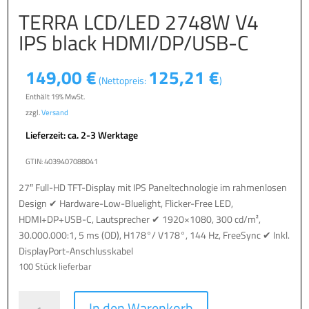
TERRA LCD/LED 2748W V4
IPS black HDMI/DP/USB-C
149,00
€
125,21
€
(Nettopreis:
)
Enthält 19% MwSt.
zzgl.
Versand
Lieferzeit: ca. 2-3 Werktage
GTIN: 4039407088041
27″ Full-HD TFT-Display mit IPS Paneltechnologie im rahmenlosen
Design ✔ Hardware-Low-Bluelight, Flicker-Free LED,
HDMI+DP+USB-C, Lautsprecher ✔ 1920×1080, 300 cd/m²,
30.000.000:1, 5 ms (OD), H178°/ V178°, 144 Hz, FreeSync ✔ Inkl.
DisplayPort-Anschlusskabel
100 Stück lieferbar
TERRA
A
In den Warenkorb