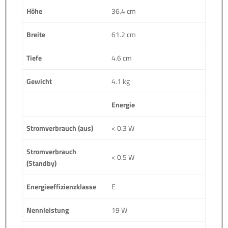
Höhe
36.4 cm
Breite
61.2 cm
Tiefe
4.6 cm
Gewicht
4.1 kg
Energie
Stromverbrauch (aus)
< 0.3 W
Stromverbrauch
< 0.5 W
(Standby)
Energieeffizienzklasse
E
Nennleistung
19 W