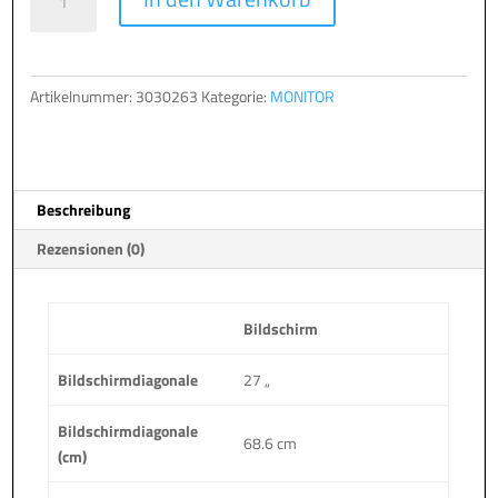
LCD/LED
l
2748W
t
V4
e
IPS
r
Artikelnummer:
3030263
Kategorie:
MONITOR
black
n
HDMI/DP/USB-
a
C
t
Menge
i
Beschreibung
v
e
Rezensionen (0)
:
Bildschirm
Bildschirmdiagonale
27 „
Bildschirmdiagonale
68.6 cm
(cm)