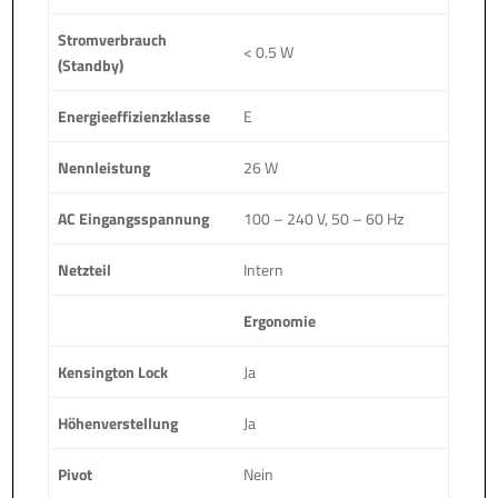
Stromverbrauch
< 0.5 W
(Standby)
Energieeffizienzklasse
E
Nennleistung
26 W
AC Eingangsspannung
100 – 240 V, 50 – 60 Hz
Netzteil
Intern
Ergonomie
Kensington Lock
Ja
Höhenverstellung
Ja
Pivot
Nein