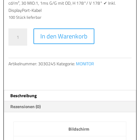
cd/m², 30 MIO:1, 1ms G/G mit OD, H 178°/ V 178° ✔ Inkl.
DisplayPort-Kabel
100 Stück lieferbar
TERRA
A
In den Warenkorb
LCD/LED
l
3285W
t
HA
e
2K
r
Artikelnummer:
3030245
Kategorie:
MONITOR
VA
n
CURVED
a
black
t
HDMI/DP/USB-
i
Beschreibung
C
v
Menge
e
Rezensionen (0)
:
Bildschirm