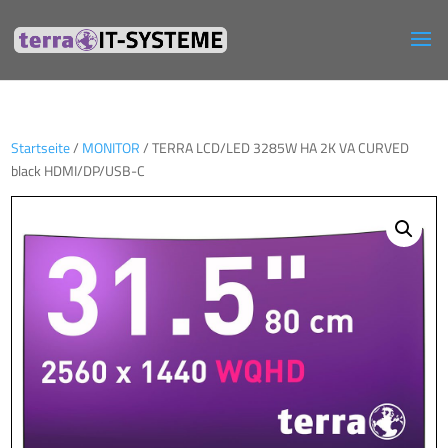
Startseite
/
MONITOR
/ TERRA LCD/LED 3285W HA 2K VA CURVED
black HDMI/DP/USB-C