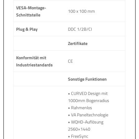
VESA-Montage-
100 x 100 mm
Schnittstelle
Plug & Play
DDC 1/2B/CI
Zertifikate
Konformität mit
CE
Industriestandards
Sonstige Funktionen
• CURVED Design mit
1000mm Bogenradius
• Rahmenlos
• VA Paneltechnologie
• WQHD-Auflösung
2560×1440
• FreeSync