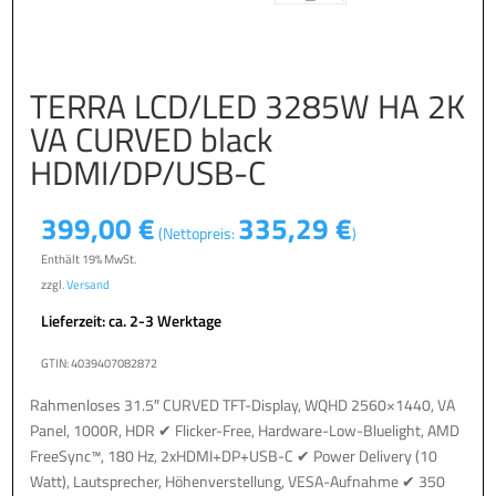
TERRA LCD/LED 3285W HA 2K
VA CURVED black
HDMI/DP/USB-C
399,00
€
335,29
€
(Nettopreis:
)
Enthält 19% MwSt.
zzgl.
Versand
Lieferzeit: ca. 2-3 Werktage
GTIN: 4039407082872
Rahmenloses 31.5″ CURVED TFT-Display, WQHD 2560×1440, VA
Panel, 1000R, HDR ✔ Flicker-Free, Hardware-Low-Bluelight, AMD
FreeSync™, 180 Hz, 2xHDMI+DP+USB-C ✔ Power Delivery (10
Watt), Lautsprecher, Höhenverstellung, VESA-Aufnahme ✔ 350