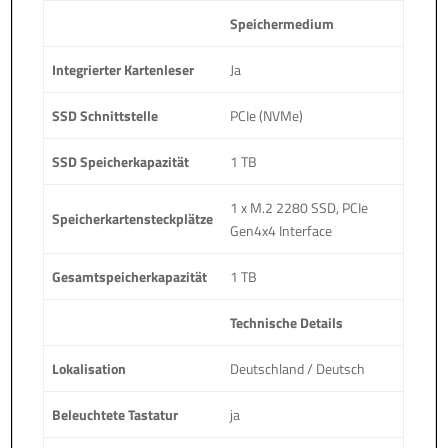
Speichermedium
Integrierter Kartenleser
Ja
SSD Schnittstelle
PCIe (NVMe)
SSD Speicherkapazität
1 TB
1 x M.2 2280 SSD, PCIe
Speicherkartensteckplätze
Gen4x4 Interface
Gesamtspeicherkapazität
1 TB
Technische Details
Lokalisation
Deutschland / Deutsch
Beleuchtete Tastatur
ja