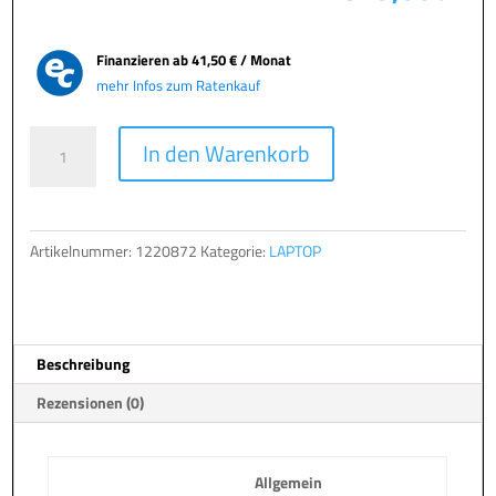
Finanzieren ab
41,50 € / Monat
mehr Infos zum Ratenkauf
TERRA
A
In den Warenkorb
MOBILE
l
1471L
t
-
e
Copilot+
r
Artikelnummer:
1220872
Kategorie:
LAPTOP
PC
n
Menge
a
t
i
Beschreibung
v
e
Rezensionen (0)
:
Allgemein