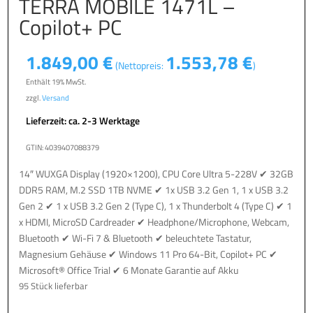
TERRA MOBILE 1471L –
Copilot+ PC
1.849,00
€
1.553,78
€
(Nettopreis:
)
Enthält 19% MwSt.
zzgl.
Versand
Lieferzeit: ca. 2-3 Werktage
GTIN: 4039407088379
14″ WUXGA Display (1920×1200), CPU Core Ultra 5-228V ✔ 32GB
DDR5 RAM, M.2 SSD 1TB NVME ✔ 1x USB 3.2 Gen 1, 1 x USB 3.2
Gen 2 ✔ 1 x USB 3.2 Gen 2 (Type C), 1 x Thunderbolt 4 (Type C) ✔ 1
x HDMI, MicroSD Cardreader ✔ Headphone/Microphone, Webcam,
Bluetooth ✔ Wi-Fi 7 & Bluetooth ✔ beleuchtete Tastatur,
Magnesium Gehäuse ✔ Windows 11 Pro 64-Bit, Copilot+ PC ✔
Microsoft® Office Trial ✔ 6 Monate Garantie auf Akku
95 Stück lieferbar