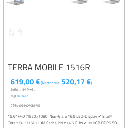
TERRA MOBILE 1516R
619,00
€
520,17
€
(Nettopreis:
)
Enthält 19% MwSt.
zzgl.
Versand
GTIN: 4039407089703
15.6″ FHD (1920×1080) Non-Glare 16:9 LED-Display ✔ Intel®
Core™ i3-1315U (10M Cache, bis zu 4.5 GHz) ✔ 1x 8GB DDR5 SO-