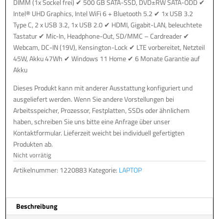
DIMM (1x Sockel frei) ✔ 500 GB SATA-SSD, DVD±RW SATA-ODD ✔
Intel® UHD Graphics, Intel WiFi 6 + Bluetooth 5.2 ✔ 1x USB 3.2
Type C, 2 x USB 3.2, 1x USB 2.0 ✔ HDMI, Gigabit-LAN, beleuchtete
Tastatur ✔ Mic-In, Headphone-Out, SD/MMC – Cardreader ✔
Webcam, DC-IN (19V), Kensington-Lock ✔ LTE vorbereitet, Netzteil
45W, Akku 47Wh ✔ Windows 11 Home ✔ 6 Monate Garantie auf
Akku
Dieses Produkt kann mit anderer Ausstattung konfiguriert und
ausgeliefert werden. Wenn Sie andere Vorstellungen bei
Arbeitsspeicher, Prozessor, Festplatten, SSDs oder ähnlichem
haben, schreiben Sie uns bitte eine Anfrage über unser
Kontaktformular. Lieferzeit weicht bei individuell gefertigten
Produkten ab.
Nicht vorrätig
Artikelnummer:
1220883
Kategorie:
LAPTOP
Beschreibung