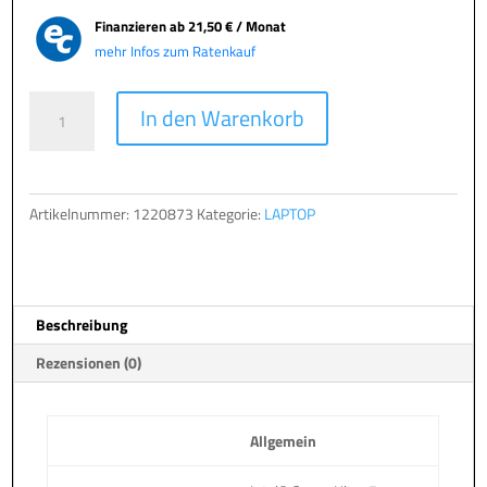
Finanzieren ab
21,50 € / Monat
mehr Infos zum Ratenkauf
TERRA
A
In den Warenkorb
MOBILE
l
1610M
t
Menge
e
r
Artikelnummer:
1220873
Kategorie:
LAPTOP
n
a
t
i
Beschreibung
v
e
Rezensionen (0)
:
Allgemein