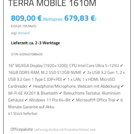
TERRA MOBILE 1610M
809,00
€
679,83
€
(Nettopreis:
)
Enthält 19% MwSt.
zzgl.
Versand
Lieferzeit: ca. 2-3 Werktage
GTIN: 4039407088409
16″ WUXGA Display (1920×1200), CPU Intel Core Ultra 5-125U ✔
16GB DDR5 RAM, M.2 SSD 512GB NVME ✔ 2x USB 3.2 Gen 1, 2 x
USB 3.2 Gen 1 Type C (DP+PD) ✔ 1 x LAN, 1 x HDMI, MicroSD
Cardreader ✔ Headphone/Microphone, Webcam mit Abdeckung ✔
Wi-Fi 6E AX201 & Bluetooth ✔ Beleuchtete Tastatur, Aluminium
Gehäuse ✔ Windows 11 Pro 64-Bit ✔ Microsoft® Office Trial ✔ 6
Monate Garantie auf Akku
41 Stück lieferbar
Officepakete
Lieferung als Box mit Produktschlüssel, kein