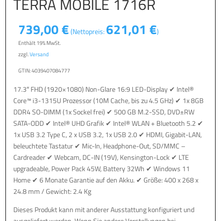
TERRA MOBILE 1716R
739,00
€
621,01
€
(Nettopreis:
)
Enthält 19% MwSt.
zzgl.
Versand
GTIN: 4039407084777
17.3″ FHD (1920×1080) Non-Glare 16:9 LED-Display ✔ Intel®
Core™ i3-1315U Prozessor (10M Cache, bis zu 4.5 GHz) ✔ 1x 8GB
DDR4 SO-DIMM (1x Sockel frei) ✔ 500 GB M.2-SSD, DVD±RW
SATA-ODD ✔ Intel® UHD Grafik ✔ Intel® WLAN + Bluetooth 5.2 ✔
1x USB 3.2 Type C, 2 x USB 3.2, 1x USB 2.0 ✔ HDMI, Gigabit-LAN,
beleuchtete Tastatur ✔ Mic-In, Headphone-Out, SD/MMC –
Cardreader ✔ Webcam, DC-IN (19V), Kensington-Lock ✔ LTE
upgradeable, Power Pack 45W, Battery 32Wh ✔ Windows 11
Home ✔ 6 Monate Garantie auf den Akku. ✔ Größe: 400 x 268 x
24.8 mm / Gewicht: 2.4 Kg
Dieses Produkt kann mit anderer Ausstattung konfiguriert und
ausgeliefert werden. Wenn Sie andere Vorstellungen bei