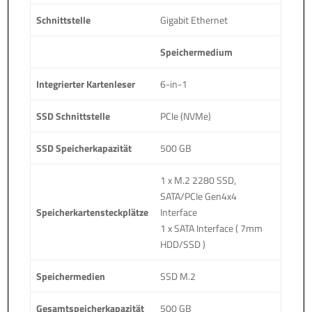
Schnittstelle
Gigabit Ethernet
Speichermedium
Integrierter Kartenleser
6-in-1
SSD Schnittstelle
PCIe (NVMe)
SSD Speicherkapazität
500 GB
1 x M.2 2280 SSD,
SATA/PCIe Gen4x4
Speicherkartensteckplätze
Interface
1 x SATA Interface ( 7mm
HDD/SSD )
Speichermedien
SSD M.2
Gesamtspeicherkapazität
500 GB