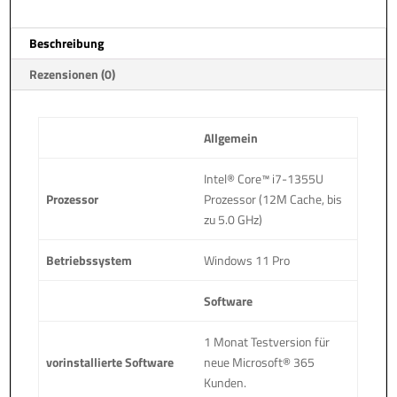
t
i
Beschreibung
v
e
Rezensionen (0)
:
Allgemein
Intel® Core™ i7-1355U
Prozessor
Prozessor (12M Cache, bis
zu 5.0 GHz)
Betriebssystem
Windows 11 Pro
Software
1 Monat Testversion für
vorinstallierte Software
neue Microsoft® 365
Kunden.