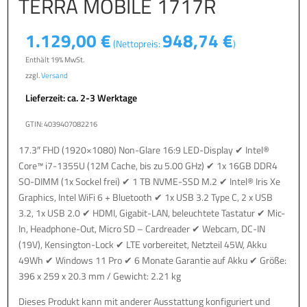
TERRA MOBILE 1717R
1.129,00
€
948,74
€
(Nettopreis:
)
Enthält 19% MwSt.
zzgl.
Versand
Lieferzeit: ca. 2-3 Werktage
GTIN: 4039407082216
17.3″ FHD (1920×1080) Non-Glare 16:9 LED-Display ✔ Intel®
Core™ i7-1355U (12M Cache, bis zu 5.00 GHz) ✔ 1x 16GB DDR4
SO-DIMM (1x Sockel frei) ✔ 1 TB NVME-SSD M.2 ✔ Intel® Iris Xe
Graphics, Intel WiFi 6 + Bluetooth ✔ 1x USB 3.2 Type C, 2 x USB
3.2, 1x USB 2.0 ✔ HDMI, Gigabit-LAN, beleuchtete Tastatur ✔ Mic-
In, Headphone-Out, Micro SD – Cardreader ✔ Webcam, DC-IN
(19V), Kensington-Lock ✔ LTE vorbereitet, Netzteil 45W, Akku
49Wh ✔ Windows 11 Pro ✔ 6 Monate Garantie auf Akku ✔ Größe:
396 x 259 x 20.3 mm / Gewicht: 2.21 kg
Dieses Produkt kann mit anderer Ausstattung konfiguriert und