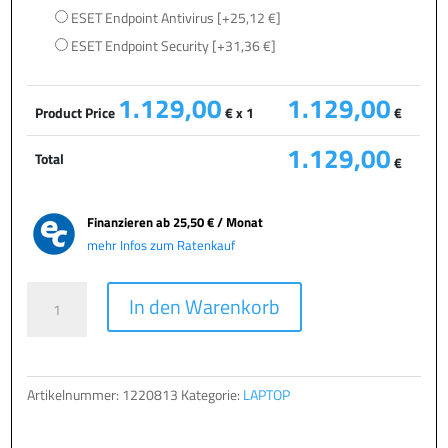
ESET Endpoint Antivirus
[+25,12 €]
ESET Endpoint Security
[+31,36 €]
1.129,00
1.129,00
Product Price
€ x 1
€
1.129,00
Total
€
Finanzieren ab
25,50 € / Monat
mehr Infos zum Ratenkauf
TERRA
A
In den Warenkorb
MOBILE
l
1717R
t
Menge
e
r
Artikelnummer:
1220813
Kategorie:
LAPTOP
n
a