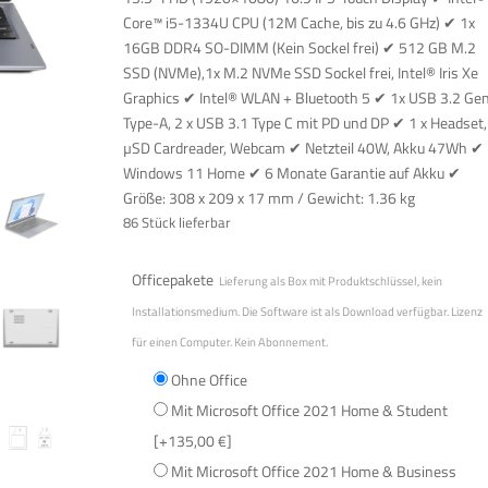
Core™ i5-1334U CPU (12M Cache, bis zu 4.6 GHz) ✔ 1x
16GB DDR4 SO-DIMM (Kein Sockel frei) ✔ 512 GB M.2
SSD (NVMe),1x M.2 NVMe SSD Sockel frei, Intel® Iris Xe
Graphics ✔ Intel® WLAN + Bluetooth 5 ✔ 1x USB 3.2 Ge
Type-A, 2 x USB 3.1 Type C mit PD und DP ✔ 1 x Headset,
µSD Cardreader, Webcam ✔ Netzteil 40W, Akku 47Wh ✔
Windows 11 Home ✔ 6 Monate Garantie auf Akku ✔
Größe: 308 x 209 x 17 mm / Gewicht: 1.36 kg
86 Stück lieferbar
Officepakete
Lieferung als Box mit Produktschlüssel, kein
Installationsmedium. Die Software ist als Download verfügbar. Lizenz
für einen Computer. Kein Abonnement.
Ohne Office
Mit Microsoft Office 2021 Home & Student
[+135,00 €]
Mit Microsoft Office 2021 Home & Business