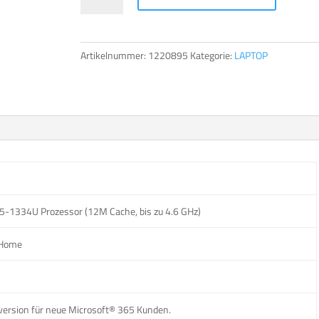
360-
t
13R
e
Menge
r
Artikelnummer:
1220895
Kategorie:
LAPTOP
n
a
t
i
v
e
:
i5-1334U Prozessor (12M Cache, bis zu 4.6 GHz)
 Home
version für neue Microsoft® 365 Kunden.