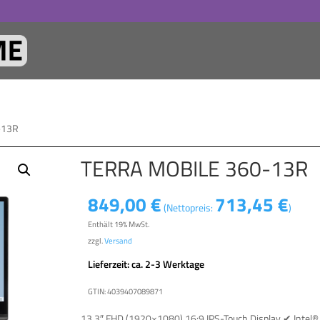
-13R
TERRA MOBILE 360-13R
849,00
€
713,45
€
(Nettopreis:
)
Enthält 19% MwSt.
zzgl.
Versand
Lieferzeit: ca. 2-3 Werktage
GTIN: 4039407089871
13.3″ FHD (1920×1080) 16:9 IPS-Touch Display ✔ Intel®