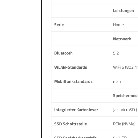
Leistungen
Serie
Home
Netzwerk
Bluetooth
5.2
WLAN-Standards
WiFi 6 (802.1
Mobilfunkstandards
nein
Speicherme
Integrierter Kartenleser
Ja ( microSD )
SSD Schnittstelle
PCIe (NVMe)
SSD Speicherkapazität
512 GB