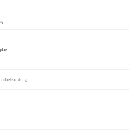
″)
play
undbeleuchtung