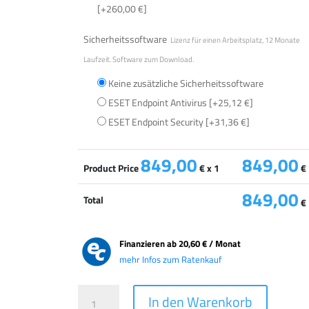
[+260,00 €]
Sicherheitssoftware
Lizenz für einen Arbeitsplatz, 12 Monate
Laufzeit. Software zum Download.
Keine zusätzliche Sicherheitssoftware
ESET Endpoint Antivirus
[+25,12 €]
ESET Endpoint Security
[+31,36 €]
849,00
849,00
Product Price
€ x 1
€
849,00
Total
€
Finanzieren ab
20,60 € / Monat
mehr Infos zum Ratenkauf
TERRA
A
In den Warenkorb
MOBILE
l