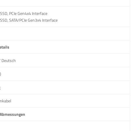
SSD, PCIe Gen4x4 Interface
 SSD, SATA/PCIe Gen3x4 Interface
etails
/ Deutsch
)
g
omkabel
 Abmessungen