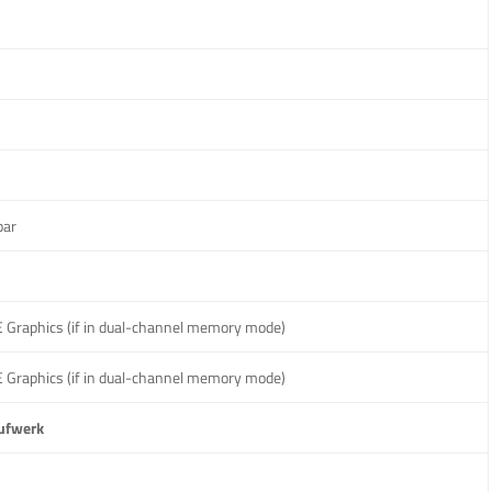
bar
XE Graphics (if in dual-channel memory mode)
XE Graphics (if in dual-channel memory mode)
ufwerk