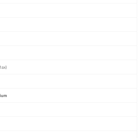
1ax)
dium