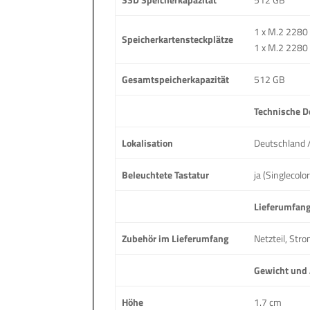
1 x M.2 2280 
Speicherkartensteckplätze
1 x M.2 2280
Gesamtspeicherkapazität
512 GB
Technische D
Lokalisation
Deutschland 
Beleuchtete Tastatur
ja (Singlecolor
Lieferumfan
Zubehör im Lieferumfang
Netzteil, Str
Gewicht und
Höhe
1.7 cm