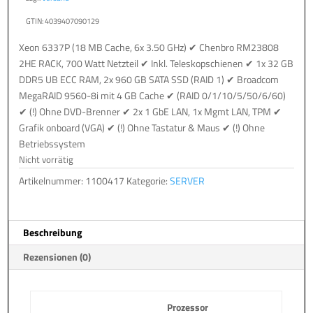
GTIN: 4039407090129
Xeon 6337P (18 MB Cache, 6x 3.50 GHz) ✔ Chenbro RM23808
2HE RACK, 700 Watt Netzteil ✔ Inkl. Teleskopschienen ✔ 1x 32 GB
DDR5 UB ECC RAM, 2x 960 GB SATA SSD (RAID 1) ✔ Broadcom
MegaRAID 9560-8i mit 4 GB Cache ✔ (RAID 0/1/10/5/50/6/60)
✔ (!) Ohne DVD-Brenner ✔ 2x 1 GbE LAN, 1x Mgmt LAN, TPM ✔
Grafik onboard (VGA) ✔ (!) Ohne Tastatur & Maus ✔ (!) Ohne
Betriebssystem
Nicht vorrätig
Artikelnummer:
1100417
Kategorie:
SERVER
Beschreibung
Rezensionen (0)
Prozessor