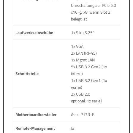
Umschaltung auf PCIe 5.0
x16 @ x8, wenn Slot 3
belegt ist
Laufwerkseinschübe
1x Slim 5.25″
1x VGA
2x LAN (RJ-45)
1x Mgmt LAN
5x USB 3.2 Gen2 (1x
Schnittstelle
intern)
1x USB 3.2 Gen1 (1x
vorne)
2x USB 2.0
optional: 1x seriell
Motherboardhersteller
Asus P13R-E
Remote-Management
Ja