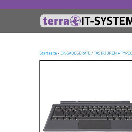
Startseite
/
EINGABEGERÄTE
/
TASTATUREN + TYPE