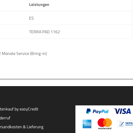
Leistungen
ES
TERRA PAD 1162
2 Monate Service (Bring-in)
tenkauf by easyCredit
derruf
rsandkosten & Lieferung