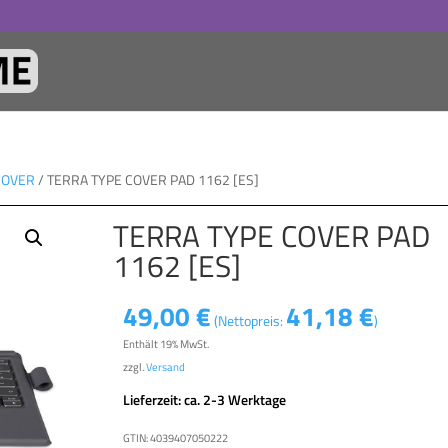
COVER
/ TERRA TYPE COVER PAD 1162 [ES]
TERRA TYPE COVER PAD
1162 [ES]
49,00
€
41,18
€
(Nettopreis:
)
Enthält 19% MwSt.
zzgl.
Versand
Lieferzeit: ca. 2-3 Werktage
GTIN: 4039407050222