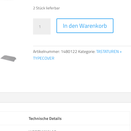
2 Stück lieferbar
TERRA
A
In den Warenkorb
TYPE
l
COVER
t
PAD
e
1162
r
Artikelnummer:
1480122
Kategorie:
TASTATUREN +
[ES]
n
TYPECOVER
Menge
a
t
i
v
e
:
Technische Details