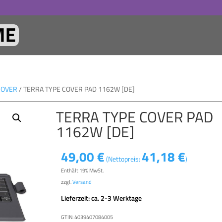
COVER
/ TERRA TYPE COVER PAD 1162W [DE]
TERRA TYPE COVER PAD
1162W [DE]
49,00
€
41,18
€
(Nettopreis:
)
Enthält 19% MwSt.
zzgl.
Versand
Lieferzeit: ca. 2-3 Werktage
GTIN: 4039407084005