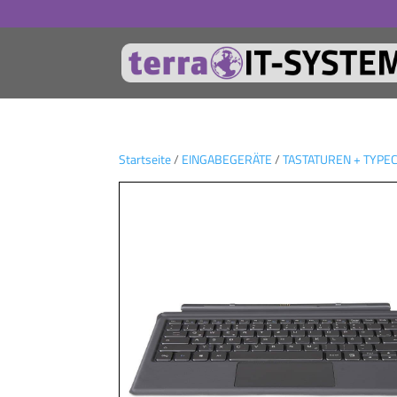
Startseite
/
EINGABEGERÄTE
/
TASTATUREN + TYPE