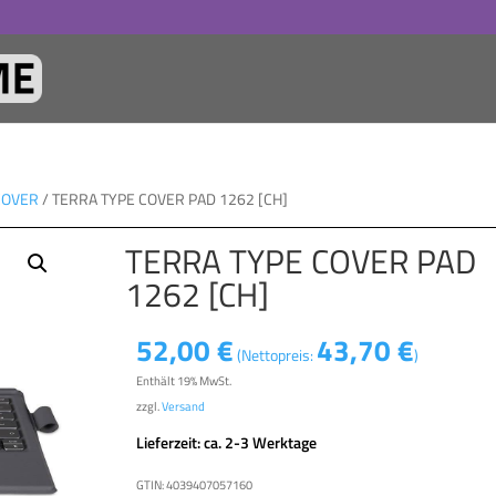
COVER
/ TERRA TYPE COVER PAD 1262 [CH]
TERRA TYPE COVER PAD
1262 [CH]
52,00
€
43,70
€
(Nettopreis:
)
Enthält 19% MwSt.
zzgl.
Versand
Lieferzeit: ca. 2-3 Werktage
GTIN: 4039407057160