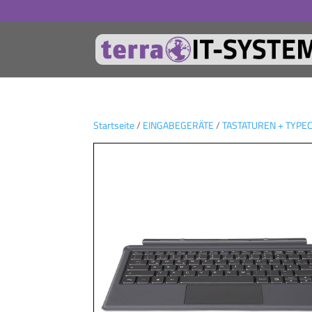
Startseite
/
EINGABEGERÄTE
/
TASTATUREN + TYPE