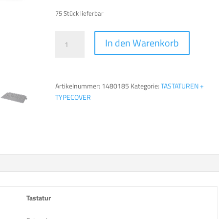
75 Stück lieferbar
TERRA
A
In den Warenkorb
TYPE
l
COVER
t
PAD
e
1262
r
Artikelnummer:
1480185
Kategorie:
TASTATUREN +
[CH]
n
TYPECOVER
Menge
a
t
i
v
e
:
Tastatur