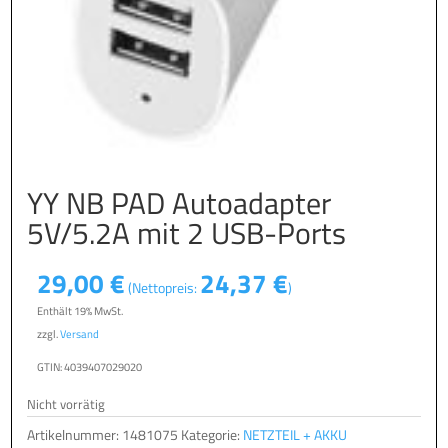
YY NB PAD Autoadapter
5V/5.2A mit 2 USB-Ports
29,00
€
24,37
€
(Nettopreis:
)
Enthält 19% MwSt.
zzgl.
Versand
GTIN: 4039407029020
Nicht vorrätig
Artikelnummer:
1481075
Kategorie:
NETZTEIL + AKKU