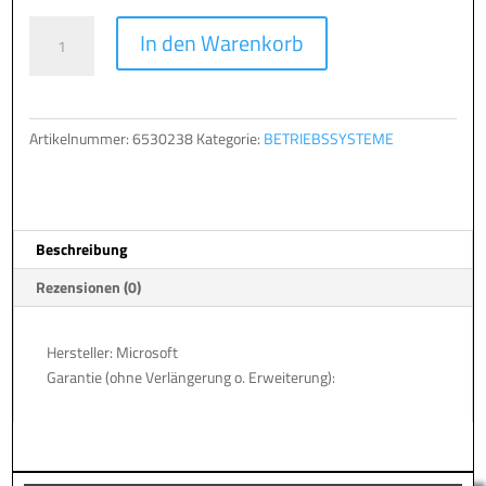
MS
A
In den Warenkorb
Windows
l
11
t
PRO
e
[MUI]
r
Artikelnummer:
6530238
Kategorie:
BETRIEBSSYSTEME
ESD
n
Menge
a
t
i
Beschreibung
v
e
Rezensionen (0)
:
Hersteller: Microsoft
Garantie (ohne Verlängerung o. Erweiterung):