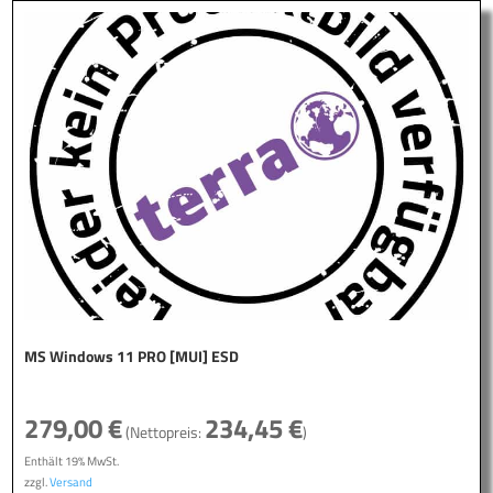
MS Windows 11 PRO [MUI] ESD
279,00
€
234,45
€
(Nettopreis:
)
Enthält 19% MwSt.
zzgl.
Versand