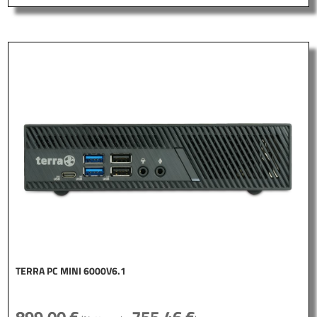
TERRA PC MINI 6000V6.1
899,00
€
755,46
€