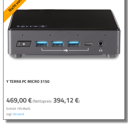
Y TERRA PC MICRO 3150
469,00
€
394,12
€
(Nettopreis:
)
Enthält 19% MwSt.
zzgl.
Versand