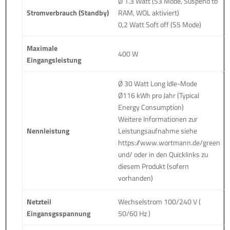
Ø 1.3 Watt (S3 Mode, Suspend to
Stromverbrauch (Standby)
RAM, WOL aktiviert)
0,2 Watt Soft off (S5 Mode)
Maximale
400 W
Eingangsleistung
Ø 30 Watt Long Idle-Mode
Ø116 kWh pro Jahr (Typical
Energy Consumption)
Weitere Informationen zur
Nennleistung
Leistungsaufnahme siehe
https://www.wortmann.de/green
und/ oder in den Quicklinks zu
diesem Produkt (sofern
vorhanden)
Netzteil
Wechselstrom 100/240 V (
Eingansgsspannung
50/60 Hz )