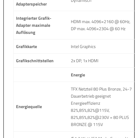
Dynamisch
Adapterspeicher
Integrierter Grafik-
HDMI max. 4096×2160 @ 60Hz,
Adapter maximale
DP max. 4096×2304 @ 60 Hz
Auflösung
Grafikkarte
Intel Graphics
Grafikschnittstellen
2x DP, 1x HDMI
Energie
TFX Netzteil 80 Plus Bronze, 24-7
Dauerbetrieb geeignet
Energieeffizienz
Energiequelle
82%,85%,82%@115V,
82%,85%,82%@230V = 80 PLUS
BRONZE @ 115V