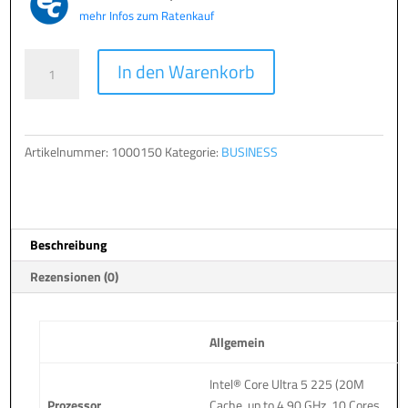
mehr Infos zum Ratenkauf
TERRA
A
In den Warenkorb
PC
l
BUSINESS
t
6000
e
Menge
r
Artikelnummer:
1000150
Kategorie:
BUSINESS
n
a
t
i
Beschreibung
v
e
Rezensionen (0)
:
Allgemein
Intel® Core Ultra 5 225 (20M
Prozessor
Cache, up to 4.90 GHz, 10 Cores,