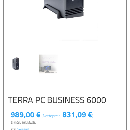
TERRA PC BUSINESS 6000
989,00
€
831,09
€
(Nettopreis:
)
Enthält 19% MwSt.
zzgl.
Versand