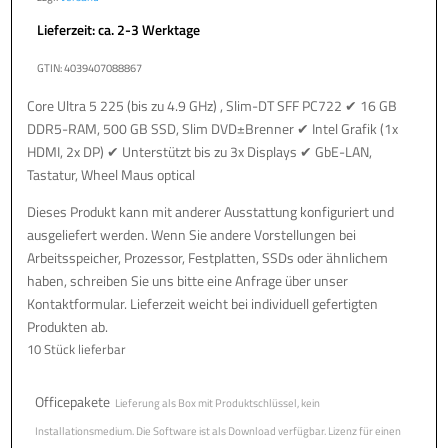
Lieferzeit: ca. 2-3 Werktage
GTIN: 4039407088867
Core Ultra 5 225 (bis zu 4.9 GHz) , Slim-DT SFF PC722 ✔ 16 GB
DDR5-RAM, 500 GB SSD, Slim DVD±Brenner ✔ Intel Grafik (1x
HDMI, 2x DP) ✔ Unterstützt bis zu 3x Displays ✔ GbE-LAN,
Tastatur, Wheel Maus optical
Dieses Produkt kann mit anderer Ausstattung konfiguriert und
ausgeliefert werden. Wenn Sie andere Vorstellungen bei
Arbeitsspeicher, Prozessor, Festplatten, SSDs oder ähnlichem
haben, schreiben Sie uns bitte eine Anfrage über unser
Kontaktformular. Lieferzeit weicht bei individuell gefertigten
Produkten ab.
10 Stück lieferbar
Officepakete
Lieferung als Box mit Produktschlüssel, kein
Installationsmedium. Die Software ist als Download verfügbar. Lizenz für einen