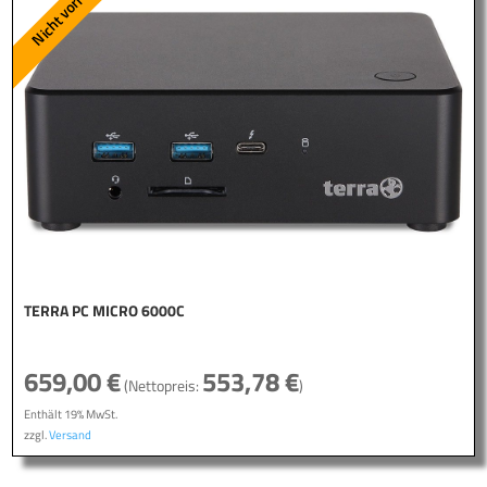
TERRA PC MICRO 6000C
659,00
€
553,78
€
(Nettopreis:
)
Enthält 19% MwSt.
zzgl.
Versand