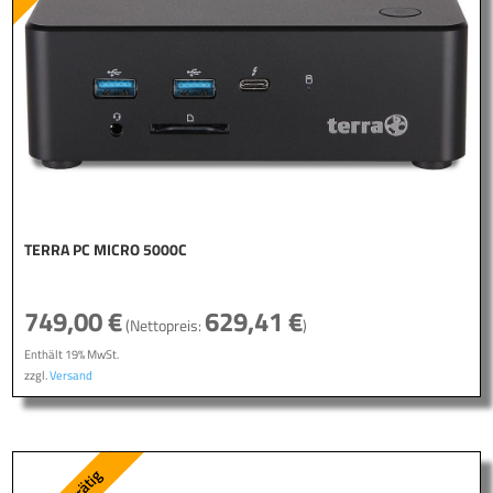
TERRA PC MICRO 5000C
749,00
€
629,41
€
(Nettopreis:
)
Enthält 19% MwSt.
zzgl.
Versand