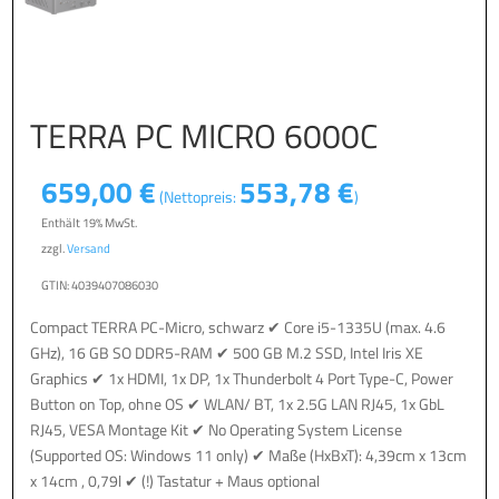
TERRA PC MICRO 6000C
659,00
€
553,78
€
(Nettopreis:
)
Enthält 19% MwSt.
zzgl.
Versand
GTIN: 4039407086030
Compact TERRA PC-Micro, schwarz ✔ Core i5-1335U (max. 4.6
GHz), 16 GB SO DDR5-RAM ✔ 500 GB M.2 SSD, Intel Iris XE
Graphics ✔ 1x HDMI, 1x DP, 1x Thunderbolt 4 Port Type-C, Power
Button on Top, ohne OS ✔ WLAN/ BT, 1x 2.5G LAN RJ45, 1x GbL
RJ45, VESA Montage Kit ✔ No Operating System License
(Supported OS: Windows 11 only) ✔ Maße (HxBxT): 4,39cm x 13cm
x 14cm , 0,79l ✔ (!) Tastatur + Maus optional