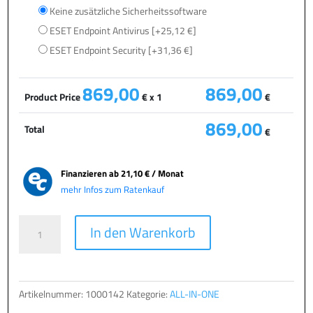
Keine zusätzliche Sicherheitssoftware
ESET Endpoint Antivirus
[+25,12 €]
ESET Endpoint Security
[+31,36 €]
869,00
869,00
Product Price
€ x 1
€
869,00
Total
€
Finanzieren ab
21,10 € / Monat
mehr Infos zum Ratenkauf
TERRA
A
In den Warenkorb
AIO
l
2401
t
Menge
e
r
Artikelnummer:
1000142
Kategorie:
ALL-IN-ONE
n