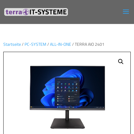
Startseite
/
PC-SYSTEM
/
ALL-IN-ONE
/ TERRA AIO 2401