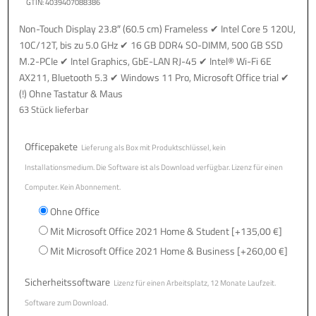
GTIN: 4039407088386
Non-Touch Display 23.8″ (60.5 cm) Frameless ✔ Intel Core 5 120U,
10C/12T, bis zu 5.0 GHz ✔ 16 GB DDR4 SO-DIMM, 500 GB SSD
M.2-PCIe ✔ Intel Graphics, GbE-LAN RJ-45 ✔ Intel® Wi-Fi 6E
AX211, Bluetooth 5.3 ✔ Windows 11 Pro, Microsoft Office trial ✔
(!) Ohne Tastatur & Maus
63 Stück lieferbar
Officepakete
Lieferung als Box mit Produktschlüssel, kein
Installationsmedium. Die Software ist als Download verfügbar. Lizenz für einen
Computer. Kein Abonnement.
Ohne Office
Mit Microsoft Office 2021 Home & Student
[+135,00 €]
Mit Microsoft Office 2021 Home & Business
[+260,00 €]
Sicherheitssoftware
Lizenz für einen Arbeitsplatz, 12 Monate Laufzeit.
Software zum Download.