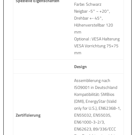
Spezielle Eigenschaften
Farbe: Schwarz
Neigbar -5° ~ +20°,
Drehbar +- 45°,
Höhenverstellbar 120
mm
Optional : VESA Halterung
VESA Vorrichtung 75×75
mm
Design
Assemblierung nach
ISO9001 in Deutschland
Kompatibilität: SMBios
(DMI), EnergyStar (Valid
only for U.S.), EN62368-1,
Zertifizierung
EN55032, EN55035,
EN61000-3-2/3,
EN62623, 89/336/ECC