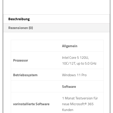
a
t
i
Beschreibung
v
e
Rezensionen (0)
:
Allgemein
Intel Core 5 120U,
Prozessor
10C/12T, up to 5.0 GHz
Betriebssystem
Windows 11 Pro
Software
1 Monat Testversion für
vorinstallierte Software
neue Microsoft® 365
Kunden