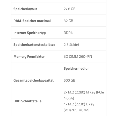
Speicherlayout
2x 8 GB
RAM-Speicher maximal
32 GB
Interner Speichertyp
DDR4
Speicherkartensteckplätze
2 Stück(e)
Memory Formfaktor
SO DIMM 260-PIN
Speichermedium
Gesamtspeicherkapazität
500 GB
2x M.2 (2280) M key (PCIe
4.0 x4)
HDD Schnittstelle
1x M.2 (2230) E key
(PCIe/USB/CNVi)