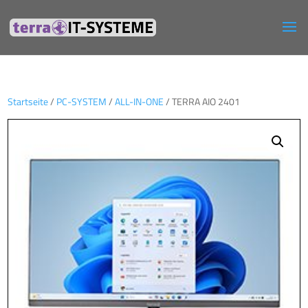
Startseite
/
PC-SYSTEM
/
ALL-IN-ONE
/ TERRA AIO 2401