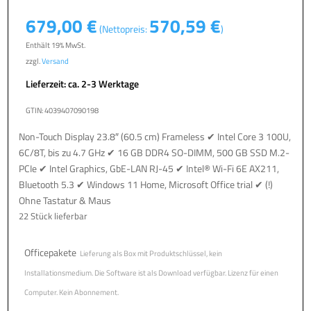
679,00
€
570,59
€
(Nettopreis:
)
Enthält 19% MwSt.
zzgl.
Versand
Lieferzeit: ca. 2-3 Werktage
GTIN: 4039407090198
Non-Touch Display 23.8″ (60.5 cm) Frameless ✔ Intel Core 3 100U,
6C/8T, bis zu 4.7 GHz ✔ 16 GB DDR4 SO-DIMM, 500 GB SSD M.2-
PCIe ✔ Intel Graphics, GbE-LAN RJ-45 ✔ Intel® Wi-Fi 6E AX211,
Bluetooth 5.3 ✔ Windows 11 Home, Microsoft Office trial ✔ (!)
Ohne Tastatur & Maus
22 Stück lieferbar
Officepakete
Lieferung als Box mit Produktschlüssel, kein
Installationsmedium. Die Software ist als Download verfügbar. Lizenz für einen
Computer. Kein Abonnement.