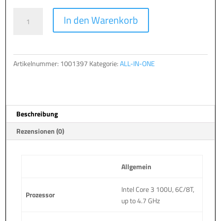
TERRA
A
In den Warenkorb
AIO
l
2401
t
Menge
e
r
Artikelnummer:
1001397
Kategorie:
ALL-IN-ONE
n
a
t
i
Beschreibung
v
e
Rezensionen (0)
:
Allgemein
Intel Core 3 100U, 6C/8T,
Prozessor
up to 4.7 GHz