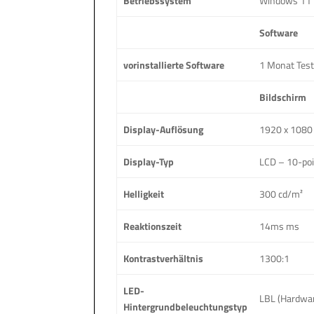
Betriebssystem
Windows 11 
Software
vorinstallierte Software
1 Monat Test
Bildschirm
Display-Auflösung
1920 x 1080 (
Display-Typ
LCD – 10-poi
Helligkeit
300 cd/m²
Reaktionszeit
14ms ms
Kontrastverhältnis
1300:1
LED-
LBL (Hardwar
Hintergrundbeleuchtungstyp