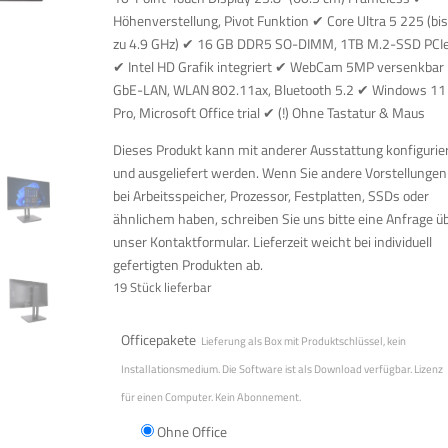
Höhenverstellung, Pivot Funktion ✔ Core Ultra 5 225 (bi
zu 4.9 GHz) ✔ 16 GB DDR5 SO-DIMM, 1TB M.2-SSD PCI
✔ Intel HD Grafik integriert ✔ WebCam 5MP versenkbar
GbE-LAN, WLAN 802.11ax, Bluetooth 5.2 ✔ Windows 11
Pro, Microsoft Office trial ✔ (!) Ohne Tastatur & Maus
Dieses Produkt kann mit anderer Ausstattung konfigurie
und ausgeliefert werden. Wenn Sie andere Vorstellungen
bei Arbeitsspeicher, Prozessor, Festplatten, SSDs oder
ähnlichem haben, schreiben Sie uns bitte eine Anfrage ü
unser Kontaktformular. Lieferzeit weicht bei individuell
gefertigten Produkten ab.
19 Stück lieferbar
Officepakete
Lieferung als Box mit Produktschlüssel, kein
Installationsmedium. Die Software ist als Download verfügbar. Lizenz
für einen Computer. Kein Abonnement.
Ohne Office