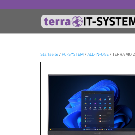
Startseite
/
PC-SYSTEM
/
ALL-IN-ONE
/ TERRA AIO 