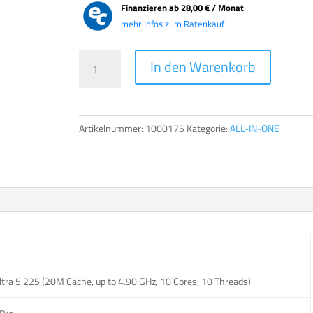
Finanzieren ab
28,00 € / Monat
mehr Infos zum Ratenkauf
TERRA
A
In den Warenkorb
AIO
l
2420
t
Menge
e
r
Artikelnummer:
1000175
Kategorie:
ALL-IN-ONE
n
a
t
i
v
e
:
ltra 5 225 (20M Cache, up to 4.90 GHz, 10 Cores, 10 Threads)