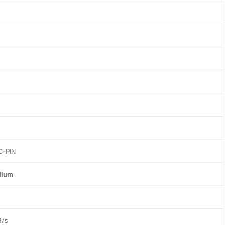
0-PIN
dium
B/s