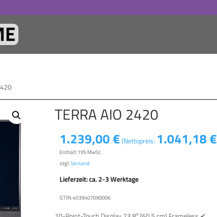
2420
TERRA AIO 2420
1.239,00
€
1.041,18
(Nettopreis:
Enthält 19% MwSt.
zzgl.
Versand
Lieferzeit: ca. 2-3 Werktage
GTIN: 4039407090006
10-Point-Touch Display 23.8″ (60.5 cm) Frameless ✔