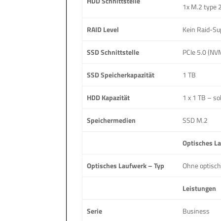
HDD Schnittstelle
1x M.2 type 
RAID Level
Kein Raid-Su
SSD Schnittstelle
PCIe 5.0 (NV
SSD Speicherkapazität
1 TB
HDD Kapazität
1 x 1 TB – sol
Speichermedien
SSD M.2
Optisches L
Optisches Laufwerk – Typ
Ohne optisc
Leistungen
Serie
Business