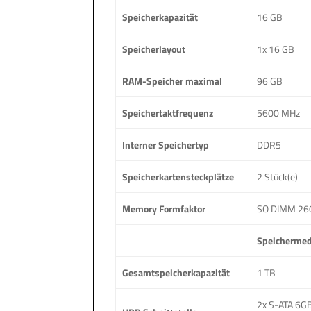
Speicherkapazität
16 GB
Speicherlayout
1x 16 GB
RAM-Speicher maximal
96 GB
Speichertaktfrequenz
5600 MHz
Interner Speichertyp
DDR5
Speicherkartensteckplätze
2 Stück(e)
Memory Formfaktor
SO DIMM 26
Speicherme
Gesamtspeicherkapazität
1 TB
2x S-ATA 6G