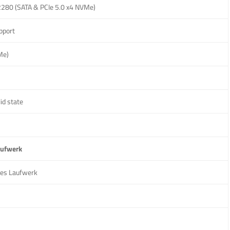
2280 (SATA & PCIe 5.0 x4 NVMe)
pport
Me)
id state
aufwerk
hes Laufwerk