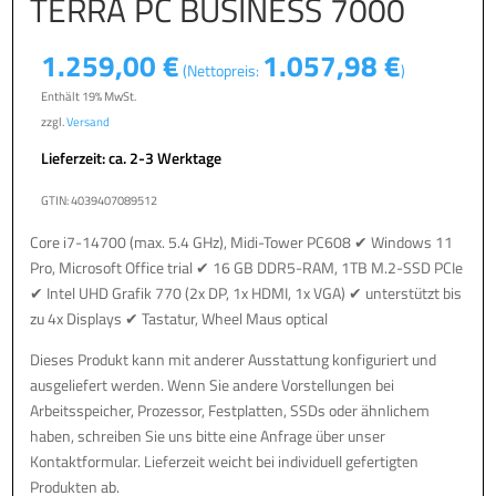
TERRA PC BUSINESS 7000
1.259,00
€
1.057,98
€
(Nettopreis:
)
Enthält 19% MwSt.
zzgl.
Versand
Lieferzeit: ca. 2-3 Werktage
GTIN: 4039407089512
Core i7-14700 (max. 5.4 GHz), Midi-Tower PC608 ✔ Windows 11
Pro, Microsoft Office trial ✔ 16 GB DDR5-RAM, 1TB M.2-SSD PCIe
✔ Intel UHD Grafik 770 (2x DP, 1x HDMI, 1x VGA) ✔ unterstützt bis
zu 4x Displays ✔ Tastatur, Wheel Maus optical
Dieses Produkt kann mit anderer Ausstattung konfiguriert und
ausgeliefert werden. Wenn Sie andere Vorstellungen bei
Arbeitsspeicher, Prozessor, Festplatten, SSDs oder ähnlichem
haben, schreiben Sie uns bitte eine Anfrage über unser
Kontaktformular. Lieferzeit weicht bei individuell gefertigten
Produkten ab.