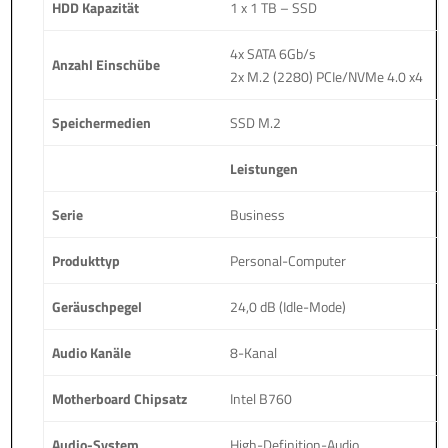
HDD Kapazität
1 x 1 TB – SSD
4x SATA 6Gb/s
Anzahl Einschübe
2x M.2 (2280) PCIe/NVMe 4.0 x4
Speichermedien
SSD M.2
Leistungen
Serie
Business
Produkttyp
Personal-Computer
Geräuschpegel
24,0 dB (Idle-Mode)
Audio Kanäle
8-Kanal
Motherboard Chipsatz
Intel B760
Audio-System
High-Definition-Audio