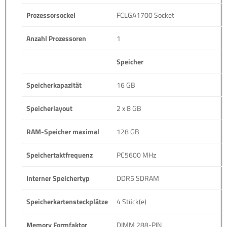
Prozessorsockel
FCLGA1700 Socket
Anzahl Prozessoren
1
Speicher
Speicherkapazität
16 GB
Speicherlayout
2 x 8 GB
RAM-Speicher maximal
128 GB
Speichertaktfrequenz
PC5600 MHz
Interner Speichertyp
DDR5 SDRAM
Speicherkartensteckplätze
4 Stück(e)
Memory Formfaktor
DIMM 288-PIN