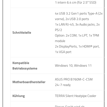
1 intern 6.4 cm (für 2.5″ SSD)
4x USB 3.2 Gen1 ports Type-A (2x
vorne), 2x USB 2.0 ports
1x LAN RJ-45, 3x Audio jacks, 2x
PS/2
Schnittstelle
Option: 2x COM, 1x LPT, 1x TPM
module
2x DisplayPorts, 1x HDMI® port,
1x VGA port
Kompatible
Windows 10, Windows 11
Betriebssysteme
ASUS PRO B760M-C-CSM
Motherboardhersteller
24-7 ready
Kühlung
TERRA Silent Heatpipe Cooler
Dieses Gerät wird als