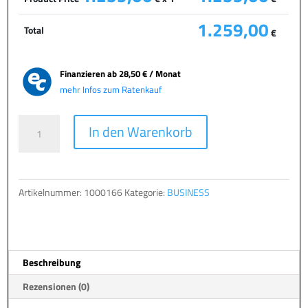
1.259,00
Total
€
Finanzieren ab
28,50 € / Monat
mehr Infos zum Ratenkauf
TERRA
A
In den Warenkorb
PC
l
BUSINESS
t
7000
e
Menge
r
Artikelnummer:
1000166
Kategorie:
BUSINESS
n
a
t
i
Beschreibung
v
e
Rezensionen (0)
: