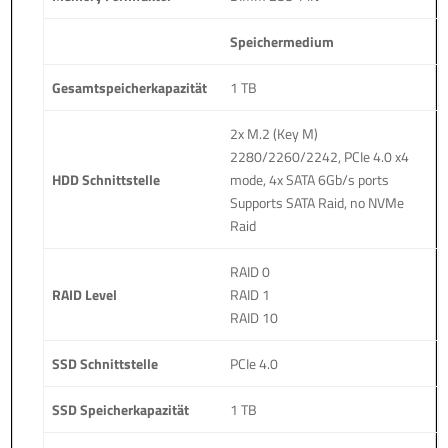
Speichermedium
Gesamtspeicherkapazität
1 TB
2x M.2 (Key M)
2280/2260/2242, PCIe 4.0 x4
HDD Schnittstelle
mode, 4x SATA 6Gb/s ports
Supports SATA Raid, no NVMe
Raid
RAID 0
RAID Level
RAID 1
RAID 10
SSD Schnittstelle
PCIe 4.0
SSD Speicherkapazität
1 TB