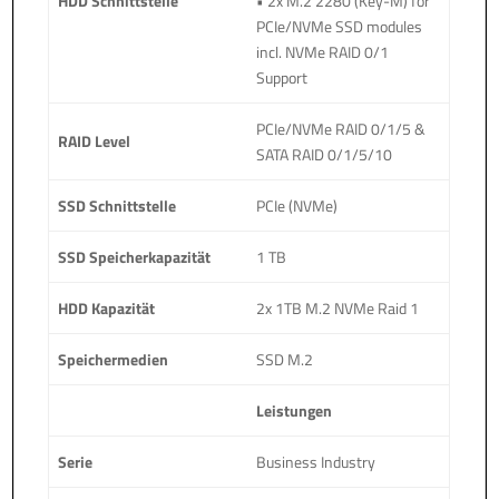
HDD Schnittstelle
• 2x M.2 2280 (Key-M) for
PCIe/NVMe SSD modules
incl. NVMe RAID 0/1
Support
PCIe/NVMe RAID 0/1/5 &
RAID Level
SATA RAID 0/1/5/10
SSD Schnittstelle
PCIe (NVMe)
SSD Speicherkapazität
1 TB
HDD Kapazität
2x 1TB M.2 NVMe Raid 1
Speichermedien
SSD M.2
Leistungen
Serie
Business Industry