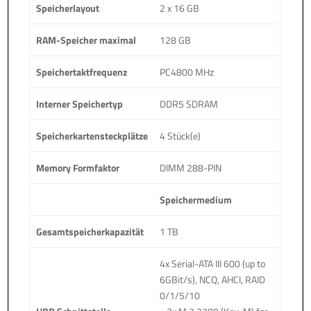
Speicherlayout
2 x 16 GB
RAM-Speicher maximal
128 GB
Speichertaktfrequenz
PC4800 MHz
Interner Speichertyp
DDR5 SDRAM
Speicherkartensteckplätze
4 Stück(e)
Memory Formfaktor
DIMM 288-PIN
Speichermedium
Gesamtspeicherkapazität
1 TB
4x Serial-ATA III 600 (up to
6GBit/s), NCQ, AHCI, RAID
0/1/5/10