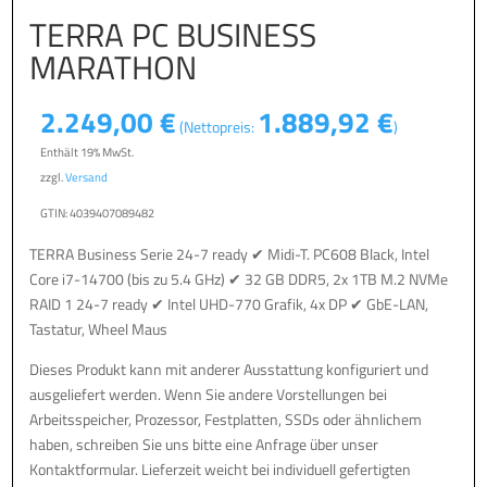
TERRA PC BUSINESS
MARATHON
2.249,00
€
1.889,92
€
(Nettopreis:
)
Enthält 19% MwSt.
zzgl.
Versand
GTIN: 4039407089482
TERRA Business Serie 24-7 ready ✔ Midi-T. PC608 Black, Intel
Core i7-14700 (bis zu 5.4 GHz) ✔ 32 GB DDR5, 2x 1TB M.2 NVMe
RAID 1 24-7 ready ✔ Intel UHD-770 Grafik, 4x DP ✔ GbE-LAN,
Tastatur, Wheel Maus
Dieses Produkt kann mit anderer Ausstattung konfiguriert und
ausgeliefert werden. Wenn Sie andere Vorstellungen bei
Arbeitsspeicher, Prozessor, Festplatten, SSDs oder ähnlichem
haben, schreiben Sie uns bitte eine Anfrage über unser
Kontaktformular. Lieferzeit weicht bei individuell gefertigten