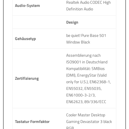
Realtek Audio CODEC High
Audio-System
Definition Audio
Design
be quiet! Pure Base 501
Gehäusetyp
Window Black
Assemblierung nach
ISO9001 in Deutschland
Kompatibilität: SMBios
(DMI), EnergyStar (Valid
Zertifizierung
only for U.S.), EN62368-1,
EN55032, EN55035,
EN61000-3-2/3,
EN62623, 89/336/ECC
Cooler Master Desktop
Tastatur Formfaktor
Gaming Devastator 3 black
RGB