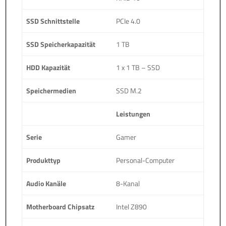
SSD Schnittstelle
PCIe 4.0
SSD Speicherkapazität
1 TB
HDD Kapazität
1 x 1 TB – SSD
Speichermedien
SSD M.2
Leistungen
Serie
Gamer
Produkttyp
Personal-Computer
Audio Kanäle
8-Kanal
Motherboard Chipsatz
Intel Z890