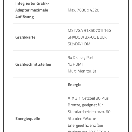
Integrierter Grafik-
Adapter maximale
Max. 7680 x 4320
Auflösung
MSI VGA RTX5070TI 16G
Grafikkarte
SHADOW 3X-OC BULK
SI3xDP/HDMI
3x Display Port
Grafikschnittstellen
1x HDMI
Multi Monitor: Ja
Energie
ATX 3.1 Netzteil 80 Plus
Bronze, geeignet für
Standardbetrieb max. 60
Energiequelle
Stunden/Woche
Energieeffizienz (bei
Auslastung 20 %/ 50 % /