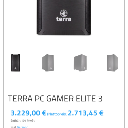
TERRA PC GAMER ELITE 3
3.229,00
€
2.713,45
€
(Nettopreis:
)
Enthält 19% MwSt.
zzgl.
Versand