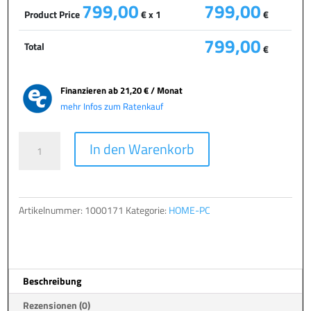
799,00
799,00
Product Price
€ x 1
€
799,00
Total
€
Finanzieren ab
21,20 € / Monat
mehr Infos zum Ratenkauf
TERRA
A
In den Warenkorb
PC
l
HOME
t
6000
e
Menge
r
Artikelnummer:
1000171
Kategorie:
HOME-PC
n
a
t
i
Beschreibung
v
e
Rezensionen (0)