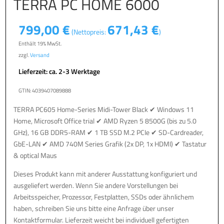
TERRA PC HOME 6000
799,00
€
671,43
€
(Nettopreis:
)
Enthält 19% MwSt.
zzgl.
Versand
Lieferzeit: ca. 2-3 Werktage
GTIN: 4039407089888
TERRA PC605 Home-Series Midi-Tower Black ✔ Windows 11
Home, Microsoft Office trial ✔ AMD Ryzen 5 8500G (bis zu 5.0
GHz), 16 GB DDR5-RAM ✔ 1 TB SSD M.2 PCIe ✔ SD-Cardreader,
GbE-LAN ✔ AMD 740M Series Grafik (2x DP, 1x HDMI) ✔ Tastatur
& optical Maus
Dieses Produkt kann mit anderer Ausstattung konfiguriert und
ausgeliefert werden. Wenn Sie andere Vorstellungen bei
Arbeitsspeicher, Prozessor, Festplatten, SSDs oder ähnlichem
haben, schreiben Sie uns bitte eine Anfrage über unser
Kontaktformular. Lieferzeit weicht bei individuell gefertigten