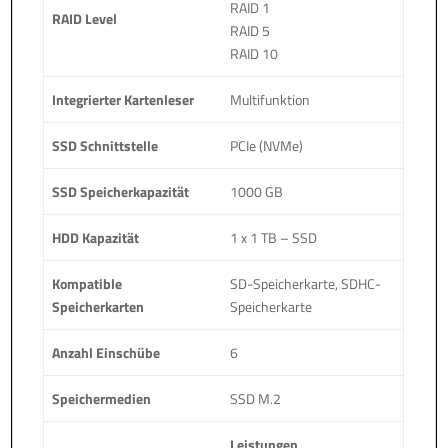
RAID 1
RAID Level
RAID 5
RAID 10
Integrierter Kartenleser
Multifunktion
SSD Schnittstelle
PCIe (NVMe)
SSD Speicherkapazität
1000 GB
HDD Kapazität
1 x 1 TB – SSD
Kompatible
SD-Speicherkarte, SDHC-
Speicherkarten
Speicherkarte
Anzahl Einschübe
6
Speichermedien
SSD M.2
Leistungen