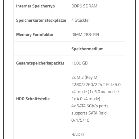
Interner Speichertyp
DDR5 SDRAM
Speicherkartensteckplätze
4 Stück(e)
Memory Formfaktor
DIMM 288-PIN
Speichermedium
Gesamtspeicherkapazität
1000 GB
2x M.2 (Key M)
2280/2260/2242 PCIe 5.0
x4 mode (1x 5.0 x4 mode /
HDD Schnittstelle
1x 4.0 x4 mode)
4x SATA 6Gb/s ports,
supports SATA Raid
0/1/5/10
RAID 0