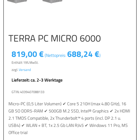
TERRA PC MICRO 6000
819,00
€
688,24
€
(Nettopreis:
)
Enthält 19% MwSt.
zzgl.
Versand
Lieferzeit: ca. 2-3 Werktage
GTIN: 4039407088133
Micro-PC (0,5 Liter Volumen) ✔ Core 5 210H (max 4.80 GHz), 16
GB SO DDR5-RAM ✔ 500GB M.2 SSD, Intel® Graphics ✔ 2x HDMI
2.1 TMDS Compatible, 2x Thunderbolt™ 4 ports (incl. DP 2.1 u.
USB4) ✔ WLAN + BT, 1x 2.5 Gb LAN RJ45 ✔ Windows 11 Pro, MS
Office trial