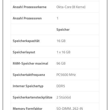
Anzahl Prozessorkerne
Okta-Core (8 Kerne)
Anzahl Prozessoren
1
Speicher
Speicherkapazität
16 GB
Speicherlayout
1 x 16 GB
RAM-Speicher maximal
96 GB
Speichertaktfrequenz
PC5600 MHz
Interner Speichertyp
DDR5
Speicherkartensteckplätze
2 Stück(e)
Memory Formfaktor
SO-DIMM, 262-IN