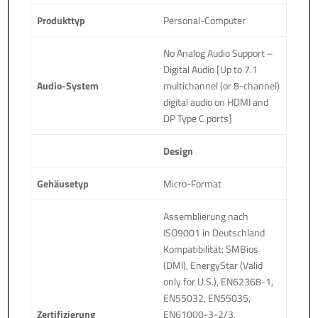
Produkttyp
Personal-Computer
No Analog Audio Support –
Digital Audio [Up to 7.1
Audio-System
multichannel (or 8-channel)
digital audio on HDMI and
DP Type C ports]
Design
Gehäusetyp
Micro-Format
Assemblierung nach
ISO9001 in Deutschland
Kompatibilität: SMBios
(DMI), EnergyStar (Valid
only for U.S.), EN62368-1,
EN55032, EN55035,
Zertifizierung
EN61000-3-2/3,