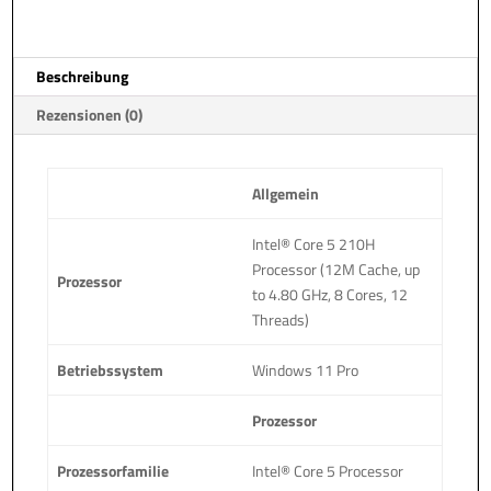
a
t
i
Beschreibung
v
e
Rezensionen (0)
:
Allgemein
Intel® Core 5 210H
Processor (12M Cache, up
Prozessor
to 4.80 GHz, 8 Cores, 12
Threads)
Betriebssystem
Windows 11 Pro
Prozessor
Prozessorfamilie
Intel® Core 5 Processor