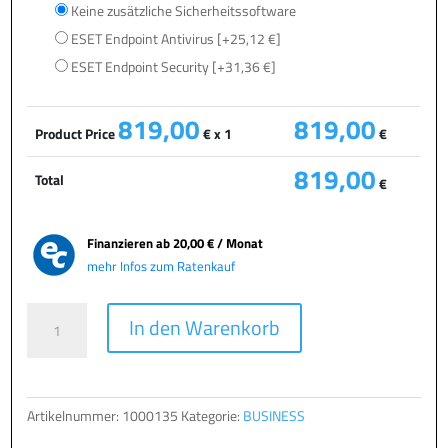
Keine zusätzliche Sicherheitssoftware
ESET Endpoint Antivirus
[+25,12 €]
ESET Endpoint Security
[+31,36 €]
819,00
819,00
Product Price
€ x 1
€
819,00
Total
€
Finanzieren ab
20,00 € / Monat
mehr Infos zum Ratenkauf
TERRA
A
In den Warenkorb
PC
l
MICRO
t
6000
e
Menge
r
Artikelnummer:
1000135
Kategorie:
BUSINESS
n