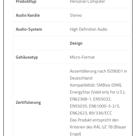
Produkttyp
Personal-Computer
Audio Kanäle
Stereo
Audio-System
High Definition Audio
Design
Gehäusetyp
Micro-Format
Assemblierung nach ISO9001 in
Deutschland
Kompatibilität: SMBios (DMI),
EnergyStar (Valid only for U.S.),
EN62368-1, EN55032,
Zertifizierung
EN55035, EN61000-3-2/3,
EN62623, 89/336/ECC
Das Produkt entspricht den
Kriterien des RAL UZ 78 (Blauer
Engel)