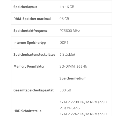
Speicherlayout
1 x 16 GB
RAM-Speicher maximal
96 GB
Speichertaktfrequenz
PC5600 MHz
Interner Speichertyp
DDR5
Speicherkartensteckplätze
2 Stück(e)
Memory Formfaktor
SO-DIMM, 262-IN
Speichermedium
Gesamtspeicherkapazität
500 GB
1x M.2 2280 Key M NVMe SSD
PCIe x4 Gen5
HDD Schnittstelle
1x M.2 2242 Key M NVMe SSD