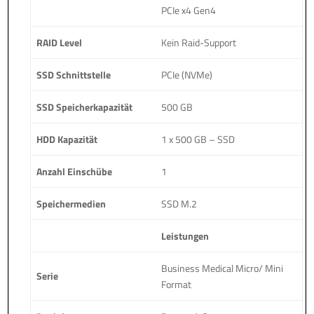
PCIe x4 Gen4
RAID Level
Kein Raid-Support
SSD Schnittstelle
PCIe (NVMe)
SSD Speicherkapazität
500 GB
HDD Kapazität
1 x 500 GB – SSD
Anzahl Einschübe
1
Speichermedien
SSD M.2
Leistungen
Business Medical Micro/ Mini
Serie
Format