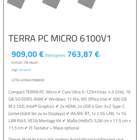
TERRA PC MICRO 6100V1
909,00
€
763,87
€
(Nettopreis:
)
Enthält 19% MwSt.
zzgl.
Versand
GTIN: 4039407088690
Compact TERRA PC-Micro ✔ Core Ultra 5-125H (max. 4.5 GHz), 16
GB SO DDR5-RAM ✔ Windows 11 Pro, MS Office trial ✔ 500 GB
M.2 SSD, Intel® Graphics ✔ 2x HDMI, 2x USB 4 Gen 3×2 Type-C
(unterstützt bis zu 4x Displays) ✔ WLAN/ BT, 1x 2.5G LAN, 1x 1G
LAN RJ45, VESA Montage Kit ✔ Maße (HxBxT): 5,06 cm x 11,5 cm x
11,5 cm ✔ (!) Tastatur + Maus optional
Dieses Produkt kann mit anderer Ausstattung konfiguriert und