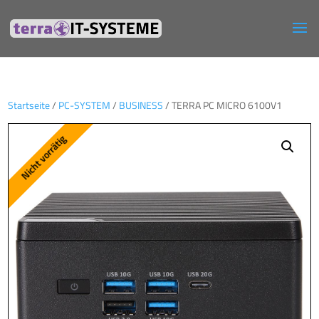
Startseite
/
PC-SYSTEM
/
BUSINESS
/ TERRA PC MICRO 6100V1