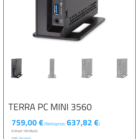
TERRA PC MINI 3560
759,00
€
637,82
€
(Nettopreis:
)
Enthält 19% MwSt.
zzgl.
Versand