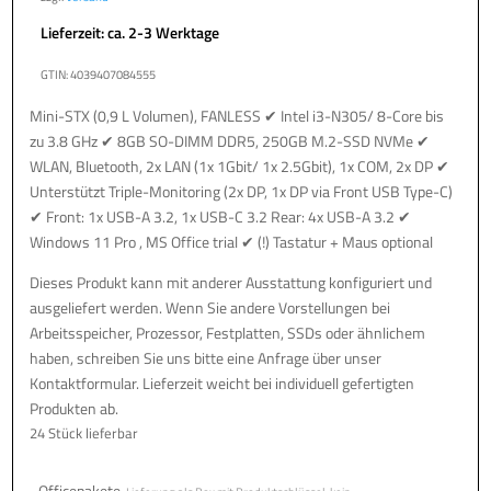
Lieferzeit: ca. 2-3 Werktage
GTIN: 4039407084555
Mini-STX (0,9 L Volumen), FANLESS ✔ Intel i3-N305/ 8-Core bis
zu 3.8 GHz ✔ 8GB SO-DIMM DDR5, 250GB M.2-SSD NVMe ✔
WLAN, Bluetooth, 2x LAN (1x 1Gbit/ 1x 2.5Gbit), 1x COM, 2x DP ✔
Unterstützt Triple-Monitoring (2x DP, 1x DP via Front USB Type-C)
✔ Front: 1x USB-A 3.2, 1x USB-C 3.2 Rear: 4x USB-A 3.2 ✔
Windows 11 Pro , MS Office trial ✔ (!) Tastatur + Maus optional
Dieses Produkt kann mit anderer Ausstattung konfiguriert und
ausgeliefert werden. Wenn Sie andere Vorstellungen bei
Arbeitsspeicher, Prozessor, Festplatten, SSDs oder ähnlichem
haben, schreiben Sie uns bitte eine Anfrage über unser
Kontaktformular. Lieferzeit weicht bei individuell gefertigten
Produkten ab.
24 Stück lieferbar
Officepakete