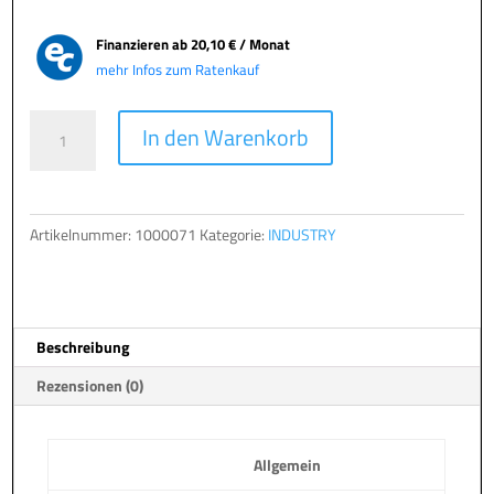
Finanzieren ab
20,10 € / Monat
mehr Infos zum Ratenkauf
TERRA
A
In den Warenkorb
PC
l
MINI
t
3560
e
Menge
r
Artikelnummer:
1000071
Kategorie:
INDUSTRY
n
a
t
i
Beschreibung
v
e
Rezensionen (0)
:
Allgemein