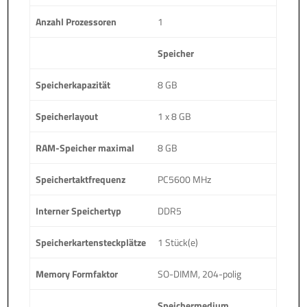
Anzahl Prozessoren
1
Speicher
Speicherkapazität
8 GB
Speicherlayout
1 x 8 GB
RAM-Speicher maximal
8 GB
Speichertaktfrequenz
PC5600 MHz
Interner Speichertyp
DDR5
Speicherkartensteckplätze
1 Stück(e)
Memory Formfaktor
SO-DIMM, 204-polig
Speichermedium