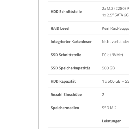
2x M.2 (2280)
HDD Schnittstelle
1x 2.5″ SATA 6
RAID Level
Kein Raid-Supp
Integrierter Kartenleser
Nicht vorhande
SSD Schnittstelle
PCIe (NVMe)
SSD Speicherkapazität
500 GB
HDD Kapazität
1 x 500 GB – S
Anzahl Einschübe
2
Speichermedien
SSD M.2
Leistungen