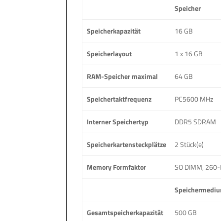
Speicher
Speicherkapazität
16 GB
Speicherlayout
1 x 16 GB
RAM-Speicher maximal
64 GB
Speichertaktfrequenz
PC5600 MHz
Interner Speichertyp
DDR5 SDRAM
Speicherkartensteckplätze
2 Stück(e)
Memory Formfaktor
SO DIMM, 260-
Speichermedi
Gesamtspeicherkapazität
500 GB