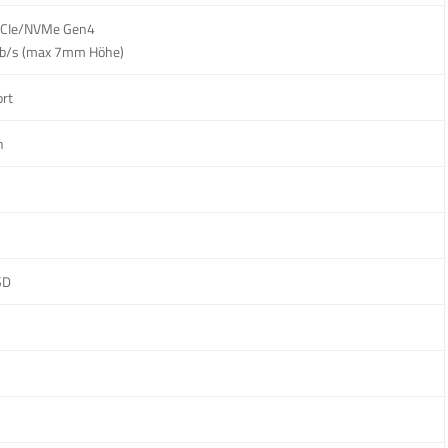
 PCIe/NVMe Gen4
Gb/s (max 7mm Höhe)
ort
n
SD