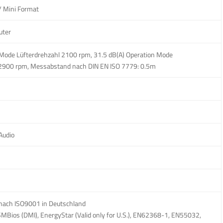
/ Mini Format
uter
-Mode Lüfterdrehzahl 2100 rpm, 31.5 dB(A) Operation Mode
 2900 rpm, Messabstand nach DIN EN ISO 7779: 0.5m
Audio
nach ISO9001 in Deutschland
 SMBios (DMI), EnergyStar (Valid only for U.S.), EN62368-1, EN55032,