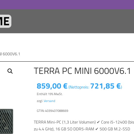
NI 6000V6.1
TERRA PC MINI 6000V6.1
859,00
€
721,85
€
(Nettopreis:
)
Enthält 19% MwSt.
zzgl.
Versand
GTIN: 4039407088669
TERRA Mini-PC (1,3 Liter Volumen) ✔ Core i5-12400 (bi
zu 4.4 GHz), 16 GB SO DDR5-RAM ✔ 500 GB M.2-SSD